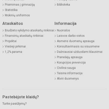
Priėmimas į gimnaziją
Biblioteka
Statistika
Mokinių uniformos
Ataskaitos
Informacija
Biudžeto vykdymo ataskaitų rinkiniai
Nuorodos
Finansinių ataskaitų rinkiniai
Laisvos darbo vietos
Projektai
Asmens duomenų apsauga
Viešieji pirkimai
Konsultavimasis su visuomene
1,2% parama
Dažniausiai užduodami klausimai
Pranešėjų apsauga
Korupcijos prevencija
Civilinė sauga
Teisinė informacija
Atviri duomenys
Pastebėjote klaidų?
Turite pasiūlymų?