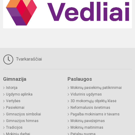
Tvarkaraščiai
Gimnazija
Paslaugos
Istorija
Mokinių pasiekimų patikrinimai
Ugdymo aplinka
Vidurinis ugdymas
Vertybės
3D mokomųjų objektų klasė
Pasiekimai
Neformalusis švietimas
Gimnazijos simboliai
Pagalba mokiniams ir tėvams
Gimnazijos himnas
Mokinių pavėžėjimas
Tradicijos
Mokinių maitinimas
Mokinių darbai
Patalpų nuoma