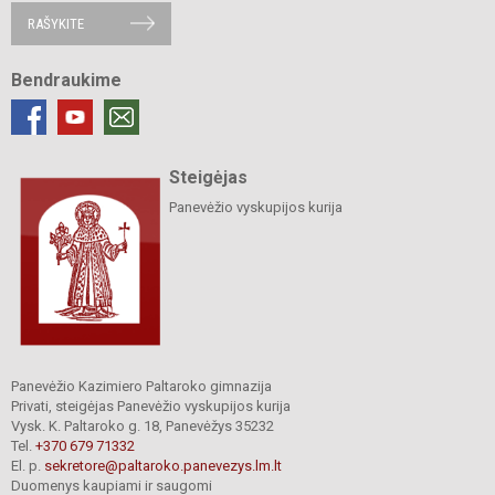
RAŠYKITE
Bendraukime
Steigėjas
Panevėžio vyskupijos kurija
Panevėžio Kazimiero Paltaroko gimnazija
Privati, steigėjas Panevėžio vyskupijos kurija
Vysk. K. Paltaroko g. 18, Panevėžys 35232
Tel.
+370 679 71332
El. p.
sekretore@paltaroko.panevezys.lm.lt
Duomenys kaupiami ir saugomi