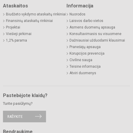
Ataskaitos
Informacija
Biudžeto vykdymo ataskaitų rinkiniai
Nuorodos
Finansinių ataskaitų rinkiniai
Laisvos darbo vietos
Projektai
Asmens duomenų apsauga
Viešieji pirkimai
Konsultavimasis su visuomene
1,2% parama
Dažniausiai užduodami klausimai
Pranešėjų apsauga
Korupcijos prevencija
Civilinė sauga
Teisinė informacija
Atviri duomenys
Pastebėjote klaidų?
Turite pasiūlymų?
RAŠYKITE
Bendraukime