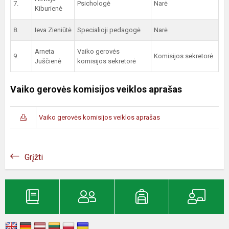
7.
Psichologė
Narė
Kiburienė
8.
Ieva Zieniūtė
Specialioji pedagogė
Narė
Arneta
Vaiko gerovės
9.
Komisijos sekretorė
Juščienė
komisijos sekretorė
Vaiko gerovės komisijos veiklos aprašas
Vaiko gerovės komisijos veiklos aprašas
Grįžti