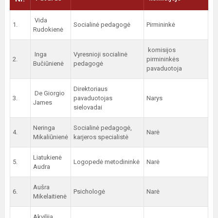
Vida
1.
Socialinė pedagogė
Pirmininkė
Rudokienė
komisijos
Inga
Vyresnioji socialinė
2.
pirmininkės
Bučiūnienė
pedagogė
pavaduotoja
Direktoriaus
De Giorgio
3.
pavaduotojas
Narys
James
sielovadai
Neringa
Socialinė pedagogė,
4.
Narė
Mikaliūnienė
karjeros specialistė
Liatukienė
5.
Logopedė metodininkė
Narė
Audra
Aušra
6.
Psichologė
Narė
Mikelaitienė
Akvilija