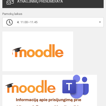
ATNAUJINIMŲ PRENUMERATA
Pamokų laikas
4.
11.00—11.45