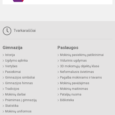
Tvarkaraščiai
Gimnazija
Paslaugos
Istorija
Mokinių pasiekimų patikrinimai
Ugdymo aplinka
Vidurinis ugdymas
Vertybės
3D mokomųjų objektų klasė
Pasiekimai
Neformalusis švietimas
Gimnazijos simboliai
Pagalba mokiniams ir tėvams
Gimnazijos himnas
Mokinių pavėžėjimas
Tradicijos
Mokinių maitinimas
Mokinių darbai
Patalpų nuoma
Priėmimas į gimnaziją
Biblioteka
Statistika
Mokinių uniformos