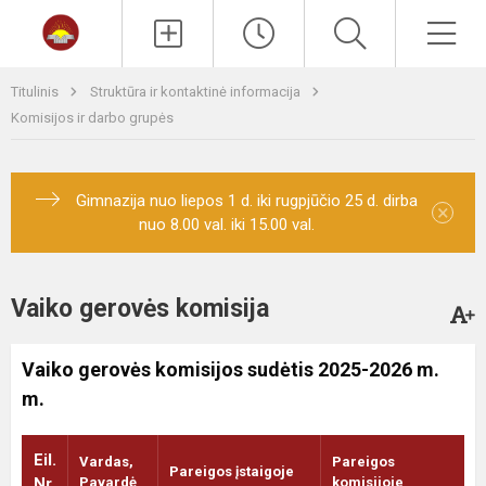
Paieška
Men
Titulinis
Struktūra ir kontaktinė informacija
Komisijos ir darbo grupės
Gimnazija nuo liepos 1 d. iki rugpjūčio 25 d. dirba
×
nuo 8.00 val. iki 15.00 val.
Vaiko gerovės komisija
Vaiko gerovės komisijos sudėtis 2025-2026 m.
m.
Eil.
Vardas,
Pareigos
Pareigos įstaigoje
Nr.
Pavardė
komisijoje