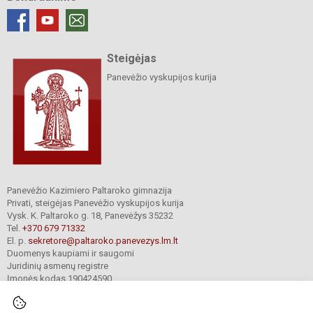
Steigėjas
Panevėžio vyskupijos kurija
Panevėžio Kazimiero Paltaroko gimnazija
Privati, steigėjas Panevėžio vyskupijos kurija
Vysk. K. Paltaroko g. 18, Panevėžys 35232
Tel.
+370 679 71332
El. p.
sekretore@paltaroko.panevezys.lm.lt
Duomenys kaupiami ir saugomi
Juridinių asmenų registre
Įmonės kodas 190424590