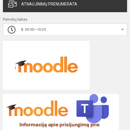
ATNAUJINIMŲ PRENUMERATA
Pamokų laikas
3.
09.50—10.35