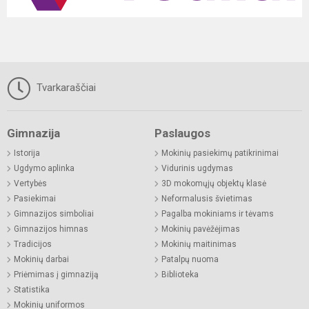
Tvarkaraščiai
Gimnazija
Paslaugos
Istorija
Mokinių pasiekimų patikrinimai
Ugdymo aplinka
Vidurinis ugdymas
Vertybės
3D mokomųjų objektų klasė
Pasiekimai
Neformalusis švietimas
Gimnazijos simboliai
Pagalba mokiniams ir tėvams
Gimnazijos himnas
Mokinių pavėžėjimas
Tradicijos
Mokinių maitinimas
Mokinių darbai
Patalpų nuoma
Priėmimas į gimnaziją
Biblioteka
Statistika
Mokinių uniformos