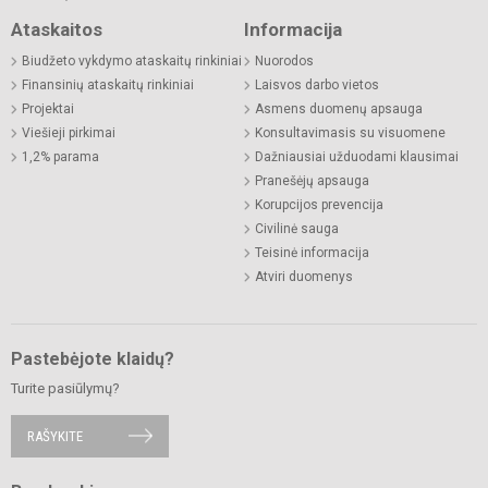
Ataskaitos
Informacija
Biudžeto vykdymo ataskaitų rinkiniai
Nuorodos
Finansinių ataskaitų rinkiniai
Laisvos darbo vietos
Projektai
Asmens duomenų apsauga
Viešieji pirkimai
Konsultavimasis su visuomene
1,2% parama
Dažniausiai užduodami klausimai
Pranešėjų apsauga
Korupcijos prevencija
Civilinė sauga
Teisinė informacija
Atviri duomenys
Pastebėjote klaidų?
Turite pasiūlymų?
RAŠYKITE