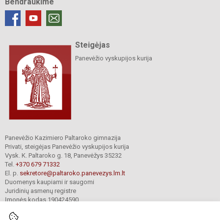
Bendraukime
Steigėjas
Panevėžio vyskupijos kurija
Panevėžio Kazimiero Paltaroko gimnazija
Privati, steigėjas Panevėžio vyskupijos kurija
Vysk. K. Paltaroko g. 18, Panevėžys 35232
Tel.
+370 679 71332
El. p.
sekretore@paltaroko.panevezys.lm.lt
Duomenys kaupiami ir saugomi
Juridinių asmenų registre
Įmonės kodas 190424590