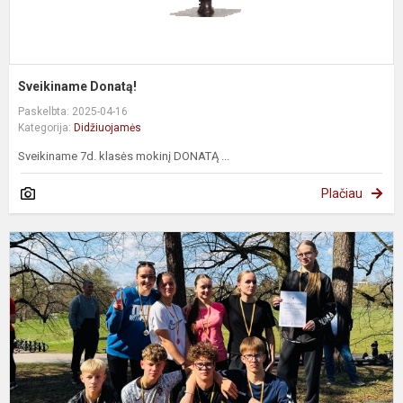
Sveikiname Donatą!
Paskelbta: 2025-04-16
Kategorija:
Didžiuojamės
Sveikiname 7d. klasės mokinį DONATĄ ...
Plačiau
P
k
e