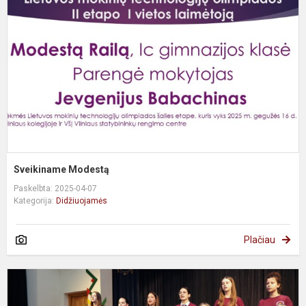
Sveikiname Modestą
Paskelbta: 2025-04-07
Kategorija:
Didžiuojamės
Plačiau
K
„