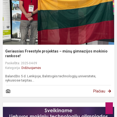
g
m
ra
Geriausias Freestyle projektas – mūsų gimnazijos mokinio
rankose!
Paskelbta: 2025-04-09
Kategorija:
Didžiuojamės
Balandžio 5 d. Lenkijoje, Balstogės technologijų universitete,
vykusiose tarptau...
Plačiau
S
M