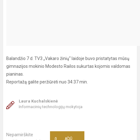
Balandžio 7 d. TV3 „Vakaro žinių“ laidoje buvo pristatytas mūsų
gimnazijos mokinio Modesto Railos sukurtas kojomis valdomas
pianinas.
Reportažą galite peržiūrėti nuo 34:37 min.
Laura Kuchalskienė
Informacinių technologijų mokytoja
Nepamirškite
0
AČIŪ