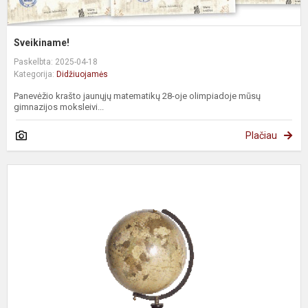
Sveikiname!
Paskelbta: 2025-04-18
Kategorija:
Didžiuojamės
Panevėžio krašto jaunųjų matematikų 28-oje olimpiadoje mūsų
gimnazijos moksleivi...
Plačiau
S
D