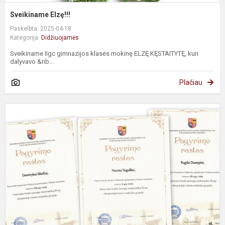
Sveikiname Elzę!!!
Paskelbta: 2025-04-18
Kategorija:
Didžiuojamės
Sveikiname IIgc gimnazijos klasės mokinę ELZĘ KĘSTAITYTĘ, kuri
dalyvavo &nb...
Plačiau
S