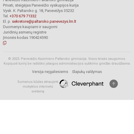
Privati, steigėjas Panevėžio vyskupijos kurija
Vysk. K. Paltaroko g. 18, Panevėžys 35232
Tel.
+370 679 71332
El. p.
sekretore@paltaroko.panevezys.lm.lt
Duomenys kaupiami ir saugomi
Juridinių asmenų registre
Įmonės kodas 190424590
© 2023. Panevėžio Kazimiero Paltaroko gimnazija. Visos teisės saugomos.
Kopijuoti turinį be raštiško įstaigos administracijos sutikimo griežtai draudžiama.
Versija neįgaliesiems
Slapukų valdymas
Sumanus būdas atnaujinti
mokyklos interneto
svetainę