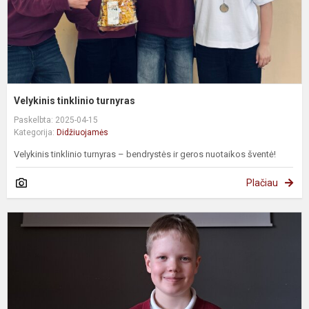
Velykinis tinklinio turnyras
Paskelbta: 2025-04-15
Kategorija:
Didžiuojamės
Velykinis tinklinio turnyras – bendrystės ir geros nuotaikos šventė!
Plačiau
K