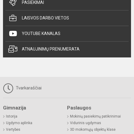
PASIEKIMAI
LAISVOS DARBO VIETOS
YOUTUBE KANALAS
ATNAUJINIMŲ PRENUMERATA
Tvarkaraščiai
Gimnazija
Paslaugos
Istorija
Mokinių pasiekimų patikrinimai
Ugdymo aplinka
Vidurinis ugdymas
Vertybės
3D mokomųjų objektų klasė