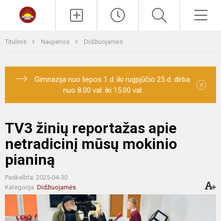
Paieška
Men
Titulinis
Naujienos
Didžiuojamės
Gimnazija nuo liepos 1 d. iki rugpjūčio 25 d. dirba
×
nuo 8.00 val. iki 15.00 val.
TV3 žinių reportažas apie
netradicinį mūsų mokinio
pianiną
Paskelbta: 2025-04-30
Kategorija:
Didžiuojamės