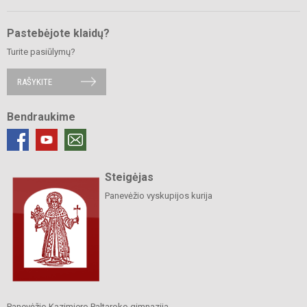
Pastebėjote klaidų?
Turite pasiūlymų?
RAŠYKITE
Bendraukime
Steigėjas
Panevėžio vyskupijos kurija
Panevėžio Kazimiero Paltaroko gimnazija