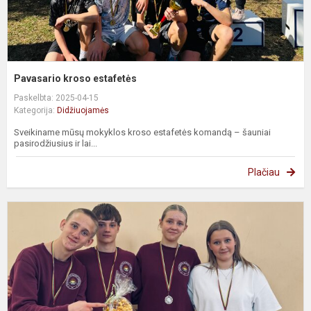
Pavasario kroso estafetės
Paskelbta: 2025-04-15
Kategorija:
Didžiuojamės
Sveikiname mūsų mokyklos kroso estafetės komandą – šauniai
pasirodžiusius ir lai...
Plačiau
V
t
t