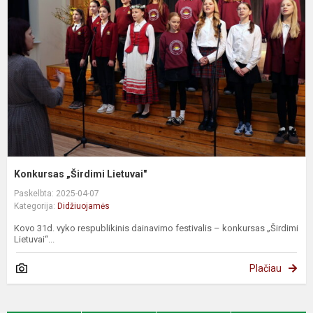
L
Konkursas „Širdimi Lietuvai"
Paskelbta: 2025-04-07
Kategorija:
Didžiuojamės
Kovo 31d. vyko respublikinis dainavimo festivalis – konkursas „Širdimi
Lietuvai“...
Plačiau