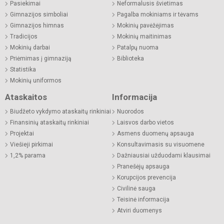
Pasiekimai
Neformalusis švietimas
Gimnazijos simboliai
Pagalba mokiniams ir tėvams
Gimnazijos himnas
Mokinių pavėžėjimas
Tradicijos
Mokinių maitinimas
Mokinių darbai
Patalpų nuoma
Priėmimas į gimnaziją
Biblioteka
Statistika
Mokinių uniformos
Ataskaitos
Informacija
Biudžeto vykdymo ataskaitų rinkiniai
Nuorodos
Finansinių ataskaitų rinkiniai
Laisvos darbo vietos
Projektai
Asmens duomenų apsauga
Viešieji pirkimai
Konsultavimasis su visuomene
1,2% parama
Dažniausiai užduodami klausimai
Pranešėjų apsauga
Korupcijos prevencija
Civilinė sauga
Teisinė informacija
Atviri duomenys