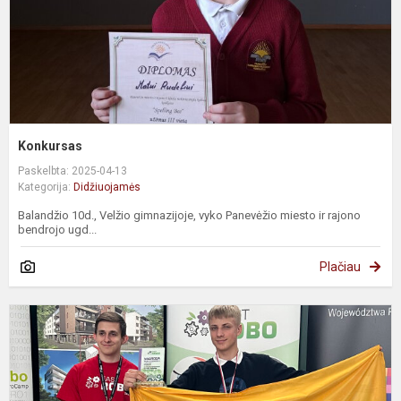
Konkursas
Paskelbta: 2025-04-13
Kategorija:
Didžiuojamės
Balandžio 10d., Velžio gimnazijoje, vyko Panevėžio miesto ir rajono
bendrojo ugd...
Plačiau
G
F
p
–
m