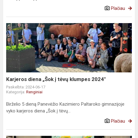
Plačiau
Karjeros
diena
„Šok
į
tėvų
klumpes
2024"
Karjeros diena „Šok į tėvų klumpes 2024"
Paskelbta: 2024-06-17
Kategorija:
Renginiai
Birželio 5 dieną Panevėžio Kazimiero Paltaroko gimnazijoje
vyko karjeros diena „Šok į tėvų...
Plačiau