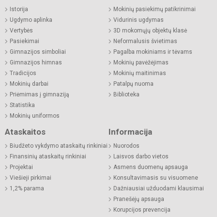
Istorija
Mokinių pasiekimų patikrinimai
Ugdymo aplinka
Vidurinis ugdymas
Vertybės
3D mokomųjų objektų klasė
Pasiekimai
Neformalusis švietimas
Gimnazijos simboliai
Pagalba mokiniams ir tėvams
Gimnazijos himnas
Mokinių pavėžėjimas
Tradicijos
Mokinių maitinimas
Mokinių darbai
Patalpų nuoma
Priėmimas į gimnaziją
Biblioteka
Statistika
Mokinių uniformos
Ataskaitos
Informacija
Biudžeto vykdymo ataskaitų rinkiniai
Nuorodos
Finansinių ataskaitų rinkiniai
Laisvos darbo vietos
Projektai
Asmens duomenų apsauga
Viešieji pirkimai
Konsultavimasis su visuomene
1,2% parama
Dažniausiai užduodami klausimai
Pranešėjų apsauga
Korupcijos prevencija