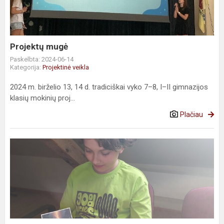
Projektų mugė
Paskelbta: 2024-06-14
Kategorija:
Projektinė veikla
2024 m. birželio 13, 14 d. tradiciškai vyko 7–8, I–II gimnazijos
klasių mokinių proj...
Plačiau
Projekte
dalyvavo
mokiniai
ir...
Dirbtinis
Intelektas