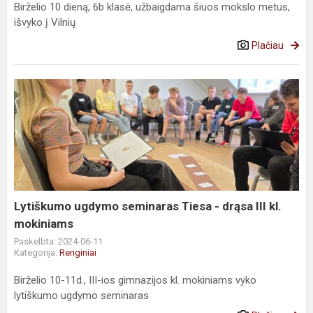
Birželio 10 dieną, 6b klasė, užbaigdama šiuos mokslo metus,
išvyko į Vilnių
Plačiau
Lytiškumo
ugdymo
seminaras
Tiesa
-
drąsa
III
kl.
Lytiškumo ugdymo seminaras Tiesa - drąsa III kl.
mokiniams
mokiniams
Paskelbta: 2024-06-11
Kategorija:
Renginiai
Birželio 10-11d., III-ios gimnazijos kl. mokiniams vyko
lytiškumo ugdymo seminaras