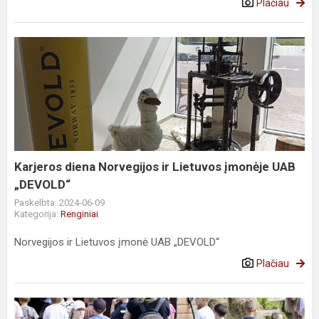
Plačiau
Karjeros
diena
Norvegijos
ir
Lietuvos
įmonėje
UAB
„DEVOLD“
Karjeros diena Norvegijos ir Lietuvos įmonėje UAB
„DEVOLD“
Paskelbta: 2024-06-09
Kategorija:
Renginiai
Norvegijos ir Lietuvos įmonė UAB „DEVOLD“
Plačiau
Pasitinkame