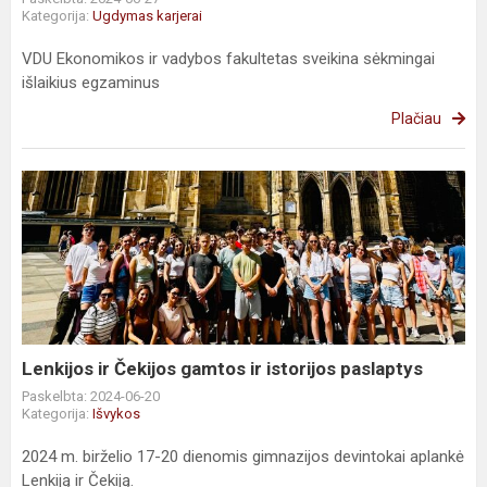
Kategorija:
Ugdymas karjerai
VDU Ekonomikos ir vadybos fakultetas sveikina sėkmingai
išlaikius egzaminus
Plačiau
Lenkijos
ir
Čekijos
gamtos
ir
istorijos
paslaptys
Lenkijos ir Čekijos gamtos ir istorijos paslaptys
Paskelbta: 2024-06-20
Kategorija:
Išvykos
2024 m. birželio 17-20 dienomis gimnazijos devintokai aplankė
Lenkiją ir Čekiją.