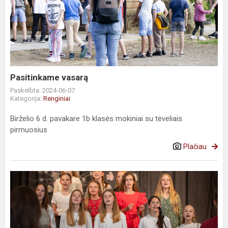
vasarą
Pasitinkame vasarą
Paskelbta: 2024-06-07
Kategorija:
Renginiai
Birželio 6 d. pavakare 1b klasės mokiniai su tėveliais
pirmuosius
Plačiau
Metų
gimnazijos
šviesuoliai