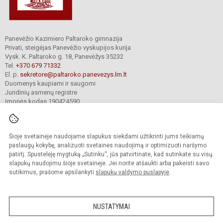
Panevėžio Kazimiero Paltaroko gimnazija
Privati, steigėjas Panevėžio vyskupijos kurija
Vysk. K. Paltaroko g. 18, Panevėžys 35232
Tel.
+370 679 71332
El. p.
sekretore@paltaroko.panevezys.lm.lt
Duomenys kaupiami ir saugomi
Juridinių asmenų registre
Įmonės kodas 190424590
Šioje svetainėje naudojame slapukus siekdami užtikrinti jums teikiamų
© 2023. Panevėžio Kazimiero Paltaroko gimnazija. Visos teisės saugomos.
Kopijuoti turinį be raštiško įstaigos administracijos sutikimo griežtai draudžiama.
paslaugų kokybę, analizuoti svetainės naudojimą ir optimizuoti naršymo
patirtį. Spustelėję mygtuką „Sutinku“, jūs patvirtinate, kad sutinkate su visų
Versija neįgaliesiems
Slapukų valdymas
slapukų naudojimu šioje svetainėje. Jei norite atšaukti arba pakeisti savo
sutikimus, prašome apsilankyti
slapukų valdymo puslapyje
.
Sumanus būdas atnaujinti
mokyklos interneto
svetainę
NUSTATYMAI