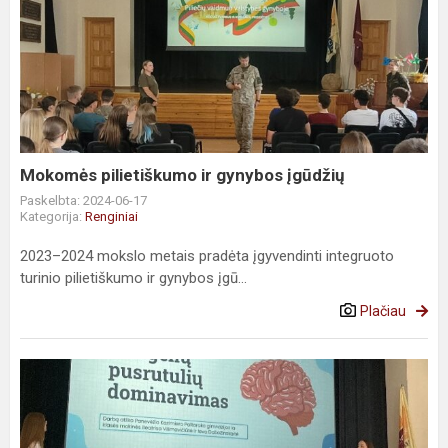
Mokomės
pilietiškumo
ir
gynybos
įgūdžių
Mokomės pilietiškumo ir gynybos įgūdžių
Paskelbta: 2024-06-17
Kategorija:
Renginiai
2023–2024 mokslo metais pradėta įgyvendinti integruoto
turinio pilietiškumo ir gynybos įgū...
Plačiau
Projektų
mugė