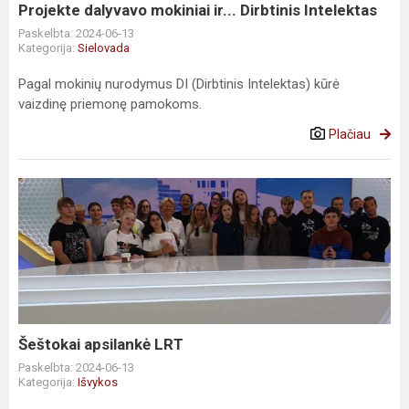
Projekte dalyvavo mokiniai ir... Dirbtinis Intelektas
Paskelbta: 2024-06-13
Kategorija:
Sielovada
Pagal mokinių nurodymus DI (Dirbtinis Intelektas) kūrė
vaizdinę priemonę pamokoms.
Plačiau
Šeštokai
apsilankė
LRT
Šeštokai apsilankė LRT
Paskelbta: 2024-06-13
Kategorija:
Išvykos