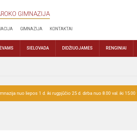
AROKO GIMNAZIJA
MACIJA
GIMNAZIJA
KONTAKTAI
TĖVAMS
SIELOVADA
DIDŽIUOJAMĖS
RENGINIAI
mnazija nuo liepos 1 d. iki rugpjūčio 25 d. dirba nuo 8.00 val. iki 15.00 