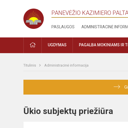
PANEVĖŽIO KAZIMIERO PALT
PASLAUGOS
ADMINISTRACINĖ INFOR
PRADŽIA
UGDYMAS
PAGALBA MOKINIAMS IR 
Titulinis
Administracinė informacija
Gi
Ūkio subjektų priežiūra