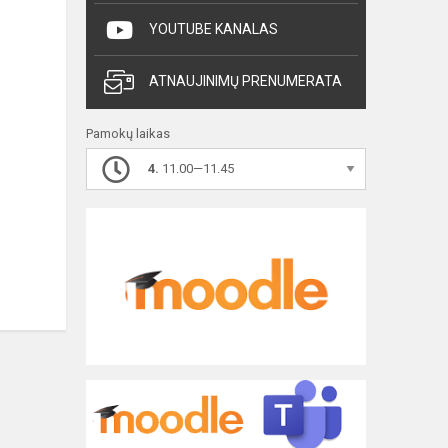
YOUTUBE KANALAS
ATNAUJINIMŲ PRENUMERATA
Pamokų laikas
4.
11.00—11.45