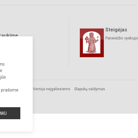
Steigėjas
raukime
Panevėžio vyskupij
ums
ir
 jūs
Versija neįgaliesiems
Slapukų valdymas
s, prašome
INKU