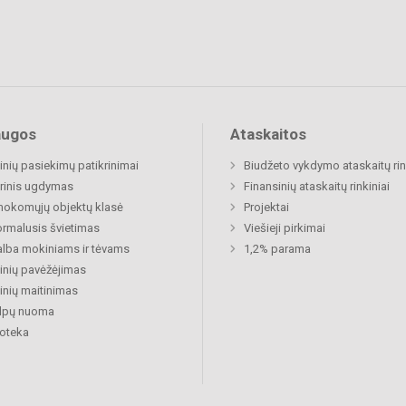
augos
Ataskaitos
nių pasiekimų patikrinimai
Biudžeto vykdymo ataskaitų rin
rinis ugdymas
Finansinių ataskaitų rinkiniai
okomųjų objektų klasė
Projektai
rmalusis švietimas
Viešieji pirkimai
lba mokiniams ir tėvams
1,2% parama
nių pavėžėjimas
nių maitinimas
alpų nuoma
ioteka