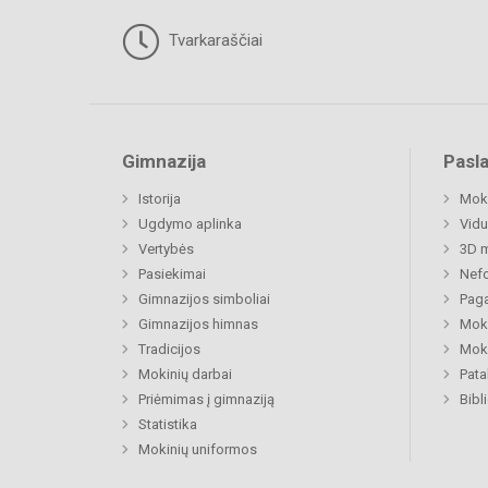
Tvarkaraščiai
Gimnazija
Pasl
Istorija
Moki
Ugdymo aplinka
Vidu
Vertybės
3D m
Pasiekimai
Nefo
Gimnazijos simboliai
Paga
Gimnazijos himnas
Moki
Tradicijos
Moki
Mokinių darbai
Pat
Priėmimas į gimnaziją
Bibl
Statistika
Mokinių uniformos