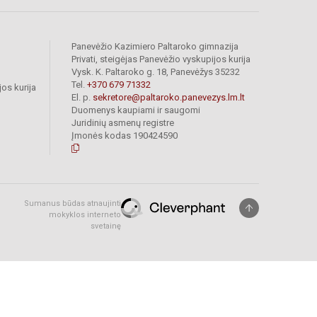
Panevėžio Kazimiero Paltaroko gimnazija
Privati, steigėjas Panevėžio vyskupijos kurija
Vysk. K. Paltaroko g. 18, Panevėžys 35232
Tel.
+370 679 71332
os kurija
El. p.
sekretore@paltaroko.panevezys.lm.lt
Duomenys kaupiami ir saugomi
Juridinių asmenų registre
Įmonės kodas 190424590
Sumanus būdas atnaujinti
mokyklos interneto
svetainę