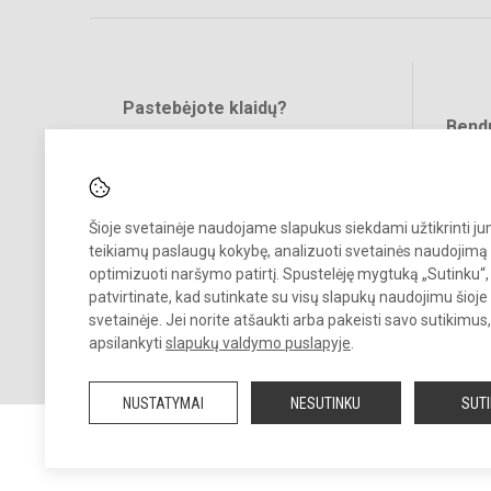
Pastebėjote klaidų?
Bend
Turite pasiūlymų?
RAŠYKITE
Šioje svetainėje naudojame slapukus siekdami užtikrinti j
teikiamų paslaugų kokybę, analizuoti svetainės naudojimą 
optimizuoti naršymo patirtį. Spustelėję mygtuką „Sutinku“,
patvirtinate, kad sutinkate su visų slapukų naudojimu šioje
© 2023. Panevėžio Kazimiero Paltaroko gimnazija. Visos teisės
svetainėje. Jei norite atšaukti arba pakeisti savo sutikimu
saugomos.
apsilankyti
slapukų valdymo puslapyje
.
Kopijuoti turinį be raštiško įstaigos administracijos sutikimo griežtai
draudžiama.
NUSTATYMAI
NESUTINKU
SUT