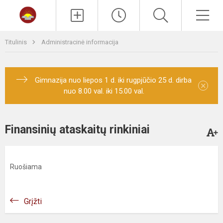
Paieška
Men
Titulinis
Administracinė informacija
Gimnazija nuo liepos 1 d. iki rugpjūčio 25 d. dirba
×
nuo 8.00 val. iki 15.00 val.
Finansinių ataskaitų rinkiniai
Ruošiama
Grįžti