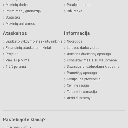
Mokinių darbai
Patalpų nuoma
Priėmimas į gimnaziją
Biblioteka
Statistika
Mokinių uniformos
Ataskaitos
Informacija
Biudžeto vykdymo ataskaitų rinkiniai
Nuorodos
Finansinių ataskaitų rinkiniai
Laisvos darbo vietos
Projektai
Asmens duomenų apsauga
Viešieji pirkimai
Konsultavimasis su visuomene
1,2% parama
Dažniausiai užduodami klausimai
Pranešėjų apsauga
Korupcijos prevencija
Civilinė sauga
Teisinė informacija
Atviri duomenys
Pastebėjote klaidų?
Turite pasiūlymų?