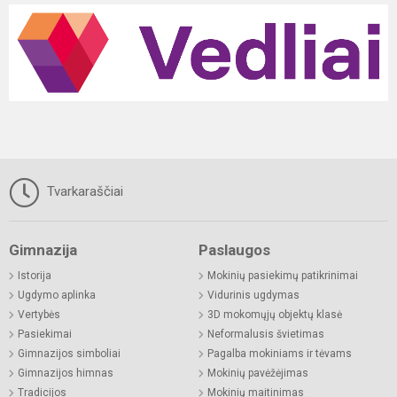
Tvarkaraščiai
Gimnazija
Paslaugos
Istorija
Mokinių pasiekimų patikrinimai
Ugdymo aplinka
Vidurinis ugdymas
Vertybės
3D mokomųjų objektų klasė
Pasiekimai
Neformalusis švietimas
Gimnazijos simboliai
Pagalba mokiniams ir tėvams
Gimnazijos himnas
Mokinių pavėžėjimas
Tradicijos
Mokinių maitinimas