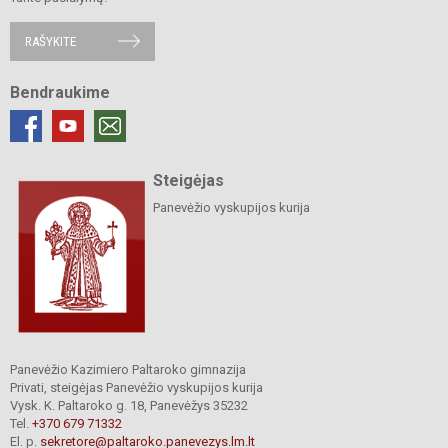
RAŠYKITE
Bendraukime
Steigėjas
Panevėžio vyskupijos kurija
Panevėžio Kazimiero Paltaroko gimnazija
Privati, steigėjas Panevėžio vyskupijos kurija
Vysk. K. Paltaroko g. 18, Panevėžys 35232
Tel.
+370 679 71332
El. p.
sekretore@paltaroko.panevezys.lm.lt