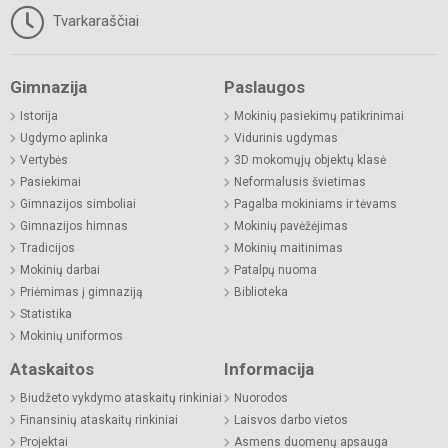
Tvarkaraščiai
Gimnazija
Paslaugos
Istorija
Mokinių pasiekimų patikrinimai
Ugdymo aplinka
Vidurinis ugdymas
Vertybės
3D mokomųjų objektų klasė
Pasiekimai
Neformalusis švietimas
Gimnazijos simboliai
Pagalba mokiniams ir tėvams
Gimnazijos himnas
Mokinių pavėžėjimas
Tradicijos
Mokinių maitinimas
Mokinių darbai
Patalpų nuoma
Priėmimas į gimnaziją
Biblioteka
Statistika
Mokinių uniformos
Ataskaitos
Informacija
Biudžeto vykdymo ataskaitų rinkiniai
Nuorodos
Finansinių ataskaitų rinkiniai
Laisvos darbo vietos
Projektai
Asmens duomenų apsauga