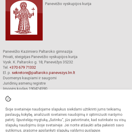
Panevėžio vyskupijos kurija
Panevėžio Kazimiero Paltaroko gimnazija
Privati, steigėjas Panevėžio vyskupijos kurija
Vysk. K. Paltaroko g. 18, Panevėžys 35232
Tel.
+370 679 71332
El. p.
sekretore@paltaroko.panevezys.lm.lt
Duomenys kaupiami ir saugomi
Juridinių asmenų registre
Įmonės kodas 190424590
Šioje svetainėje naudojame slapukus siekdami užtikrinti jums teikiamų
© 2023. Panevėžio Kazimiero Paltaroko gimnazija. Visos teisės saugomos.
Kopijuoti turinį be raštiško įstaigos administracijos sutikimo griežtai draudžiama.
paslaugų kokybę, analizuoti svetainės naudojimą ir optimizuoti naršymo
patirtį. Spustelėję mygtuką „Sutinku“, jūs patvirtinate, kad sutinkate su visų
Versija neįgaliesiems
Slapukų valdymas
slapukų naudojimu šioje svetainėje. Jei norite atšaukti arba pakeisti savo
sutikimus, prašome apsilankyti
slapukų valdymo puslapyje
.