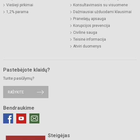
Viešieji pirkimai
Konsultavimasis su visuomene
1,2% parama
Dažniausiai užduodami klausimai
Pranešėjų apsauga
Korupcijos prevencija
Civilinė sauga
Teisinė informacija
Atviri duomenys
Pastebėjote klaidų?
Turite pasiūlymų?
RAŠYKITE
Bendraukime
Steigėjas