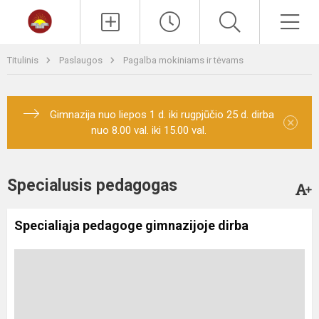
Paieška
Men
Titulinis
Paslaugos
Pagalba mokiniams ir tėvams
Gimnazija nuo liepos 1 d. iki rugpjūčio 25 d. dirba
×
nuo 8.00 val. iki 15.00 val.
Specialusis pedagogas
Specialiąja pedagoge gimnazijoje dirba