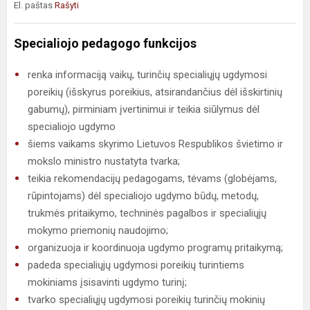
El. paštas
Rašyti
Specialiojo pedagogo funkcijos
renka informaciją vaikų, turinčių specialiųjų ugdymosi
poreikių (išskyrus poreikius, atsirandančius dėl išskirtinių
gabumų), pirminiam įvertinimui ir teikia siūlymus dėl
specialiojo ugdymo
šiems vaikams skyrimo Lietuvos Respublikos švietimo ir
mokslo ministro nustatyta tvarka;
teikia rekomendacijų pedagogams, tėvams (globėjams,
rūpintojams) dėl specialiojo ugdymo būdų, metodų,
trukmės pritaikymo, techninės pagalbos ir specialiųjų
mokymo priemonių naudojimo;
organizuoja ir koordinuoja ugdymo programų pritaikymą;
padeda specialiųjų ugdymosi poreikių turintiems
mokiniams įsisavinti ugdymo turinį;
tvarko specialiųjų ugdymosi poreikių turinčių mokinių