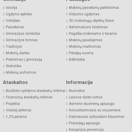
Istorija
Mokinių pasiekimų patikrinimai
Ugdymo aplinka
Vidurinis ugdymas
Vertybės
3D mokomųjų objektų klasė
Pasiekimai
Neformalusis švietimas
Gimnazijos simboliai
Pagalba mokiniams ir tėvams
Gimnazijos himnas
Mokinių pavėžėjimas
Tradicijos
Mokinių maitinimas
Mokinių darbai
Patalpų nuoma
Priėmimas į gimnaziją
Biblioteka
Statistika
Mokinių uniformos
Ataskaitos
Informacija
Biudžeto vykdymo ataskaitų rinkiniai
Nuorodos
Finansinių ataskaitų rinkiniai
Laisvos darbo vietos
Projektai
Asmens duomenų apsauga
Viešieji pirkimai
Konsultavimasis su visuomene
1,2% parama
Dažniausiai užduodami klausimai
Pranešėjų apsauga
Korupcijos prevencija