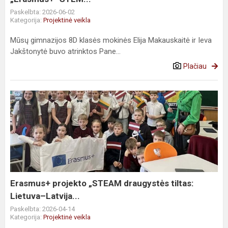
Paskelbta: 2026-06-02
Kategorija:
Projektinė veikla
Mūsų gimnazijos 8D klasės mokinės Elija Makauskaitė ir Ieva
Jakštonytė buvo atrinktos Pane...
Plačiau
Erasmus+
projekto
„STEAM
draugystės
tiltas:
Lietuva–
Latvija...
Erasmus+ projekto „STEAM draugystės tiltas:
Lietuva–Latvija...
Paskelbta: 2026-04-14
Kategorija:
Projektinė veikla