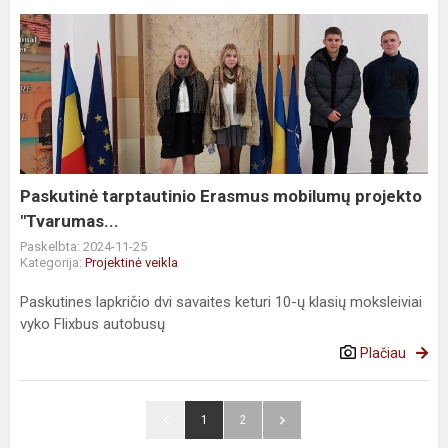
Paskutinė
tarptautinio
Erasmus
mobilumų
projekto
"Tvarumas...
Paskutinė tarptautinio Erasmus mobilumų projekto
"Tvarumas...
Paskelbta: 2024-11-25
Kategorija:
Projektinė veikla
Paskutines lapkričio dvi savaites keturi 10-ų klasių moksleiviai
vyko Flixbus autobusų
Plačiau
1
2