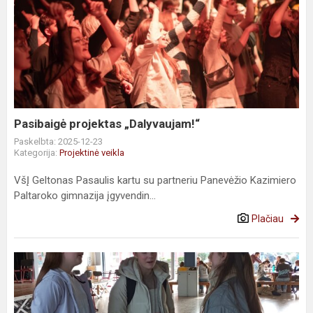
Pasibaigė
projektas
„Dalyvaujam!“
Pasibaigė projektas „Dalyvaujam!“
Paskelbta: 2025-12-23
Kategorija:
Projektinė veikla
VšĮ Geltonas Pasaulis kartu su partneriu Panevėžio Kazimiero
Paltaroko gimnazija įgyvendin...
Plačiau
Su
Erasmus
mobilumų
projektu