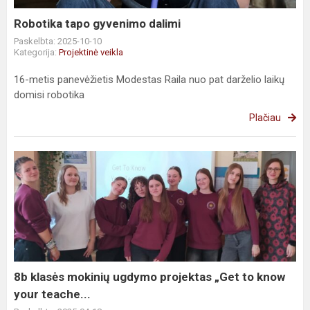
Robotika tapo gyvenimo dalimi
Paskelbta: 2025-10-10
Kategorija:
Projektinė veikla
16-metis panevėžietis Modestas Raila nuo pat darželio laikų
domisi robotika
Plačiau
8b
klasės
mokinių
ugdymo
projektas
„Get
to
know
8b klasės mokinių ugdymo projektas „Get to know
your
your teache...
teache...