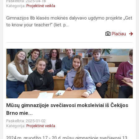
Paskelbta: 2025-04-18
Kategorija:
Projektinė veikla
Gimnazijos 8b klasės mokinės dalyvavo ugdymo projekte „Get
to know your teacher!“ (liet. p...
Plačiau
Mūsų
gimnazijoje
svečiavosi
moksleiviai
iš
Čekijos
Brno
mie...
Mūsų gimnazijoje svečiavosi moksleiviai iš Čekijos
Brno mie...
Paskelbta: 2025-01-02
Kategorija:
Projektinė veikla
2024 m. gruodžio 17 - 20 d. mūsų gimnazijoje svečiavosi 13