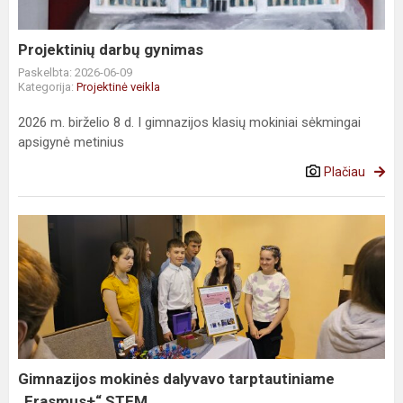
Projektinių darbų gynimas
Paskelbta: 2026-06-09
Kategorija:
Projektinė veikla
2026 m. birželio 8 d. I gimnazijos klasių mokiniai sėkmingai
apsigynė metinius
Plačiau
Gimnazijos
mokinės
dalyvavo
tarptautiniame
„Erasmus+“
STEM...
Gimnazijos mokinės dalyvavo tarptautiniame
„Erasmus+“ STEM...