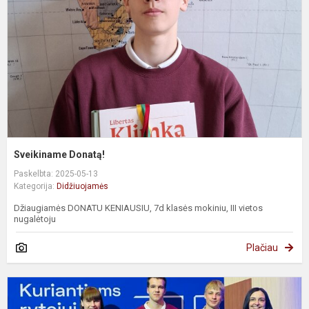
Sveikiname Donatą!
Paskelbta: 2025-05-13
Kategorija:
Didžiuojamės
Džiaugiamės DONATU KENIAUSIU, 7d klasės mokiniu, III vietos
nugalėtoju
Plačiau
G
i