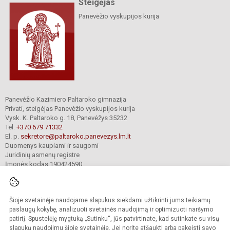
Steigėjas
Panevėžio vyskupijos kurija
Panevėžio Kazimiero Paltaroko gimnazija
Privati, steigėjas Panevėžio vyskupijos kurija
Vysk. K. Paltaroko g. 18, Panevėžys 35232
Tel.
+370 679 71332
El. p.
sekretore@paltaroko.panevezys.lm.lt
Duomenys kaupiami ir saugomi
Juridinių asmenų registre
Įmonės kodas 190424590
Šioje svetainėje naudojame slapukus siekdami užtikrinti jums teikiamų
© 2023. Panevėžio Kazimiero Paltaroko gimnazija. Visos teisės saugomos.
Kopijuoti turinį be raštiško įstaigos administracijos sutikimo griežtai draudžiama.
paslaugų kokybę, analizuoti svetainės naudojimą ir optimizuoti naršymo
patirtį. Spustelėję mygtuką „Sutinku“, jūs patvirtinate, kad sutinkate su visų
Versija neįgaliesiems
Slapukų valdymas
slapukų naudojimu šioje svetainėje. Jei norite atšaukti arba pakeisti savo