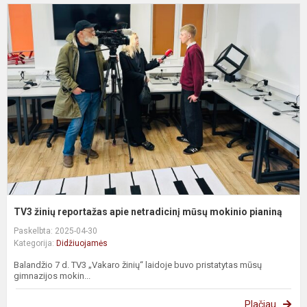
T
ž
r
a
n
m
m
p
TV3 žinių reportažas apie netradicinį mūsų mokinio pianiną
Paskelbta: 2025-04-30
Kategorija:
Didžiuojamės
Balandžio 7 d. TV3 „Vakaro žinių“ laidoje buvo pristatytas mūsų
gimnazijos mokin...
Plačiau