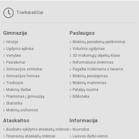
Tvarkaraščiai
Gimnazija
Paslaugos
Istorija
Mokinių pasiekimų patikrinimai
Ugdymo aplinka
Vidurinis ugdymas
Vertybės
3D mokomųjų objektų klasė
Pasiekimai
Neformalusis švietimas
Gimnazijos simboliai
Pagalba mokiniams ir tėvams
Gimnazijos himnas
Mokinių pavėžėjimas
Tradicijos
Mokinių maitinimas
Mokinių darbai
Patalpų nuoma
Priėmimas į gimnaziją
Biblioteka
Statistika
Mokinių uniformos
Ataskaitos
Informacija
Biudžeto vykdymo ataskaitų rinkiniai
Nuorodos
Finansinių ataskaitų rinkiniai
Laisvos darbo vietos