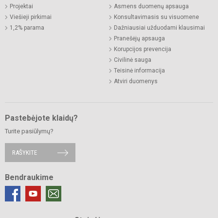
Projektai
Asmens duomenų apsauga
Viešieji pirkimai
Konsultavimasis su visuomene
1,2% parama
Dažniausiai užduodami klausimai
Pranešėjų apsauga
Korupcijos prevencija
Civilinė sauga
Teisinė informacija
Atviri duomenys
Pastebėjote klaidų?
Turite pasiūlymų?
RAŠYKITE
Bendraukime