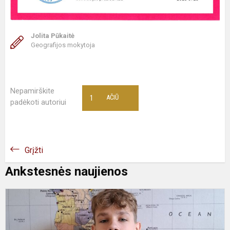
Jolita Pūkaitė
Geografijos mokytoja
Nepamirškite
1
AČIŪ
padėkoti autoriui
Grįžti
Ankstesnės naujienos
S
D