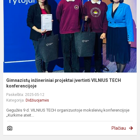
p
į
V
T
ko
Gimnazistų inžineriniai projektai įvertinti VILNIUS TECH
konferencijoje
Paskelbta: 2025-05-12
Kategorija:
Didžiuojamės
Gegužės 9 d. VILNIUS TECH organizuotoje moksleivių konferencijoje
„Kurkime ateit...
Plačiau