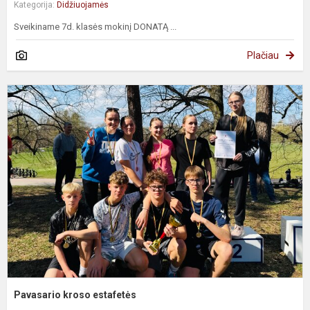
Kategorija:
Didžiuojamės
Sveikiname 7d. klasės mokinį DONATĄ ...
Plačiau
P
k
e
Pavasario kroso estafetės