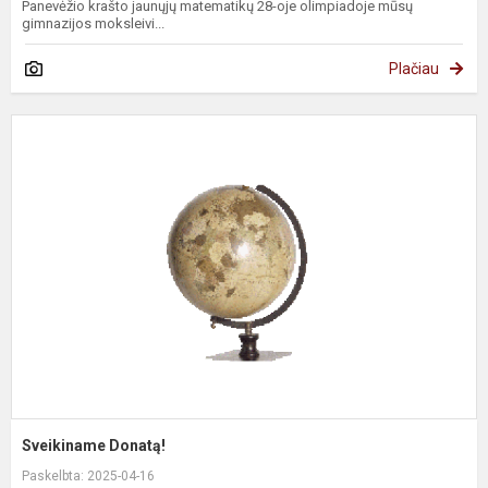
Panevėžio krašto jaunųjų matematikų 28-oje olimpiadoje mūsų
gimnazijos moksleivi...
Plačiau
S
D
Sveikiname Donatą!
Paskelbta: 2025-04-16