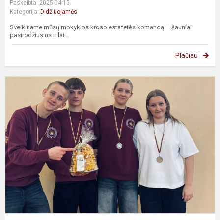
Paskelbta: 2025-04-15
Kategorija:
Didžiuojamės
Sveikiname mūsų mokyklos kroso estafetės komandą – šauniai
pasirodžiusius ir lai...
Plačiau
V
t
t