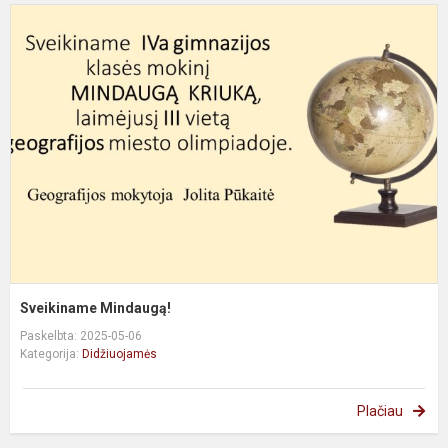
S
M
Sveikiname Mindaugą!
Paskelbta: 2025-05-06
Kategorija:
Didžiuojamės
Plačiau