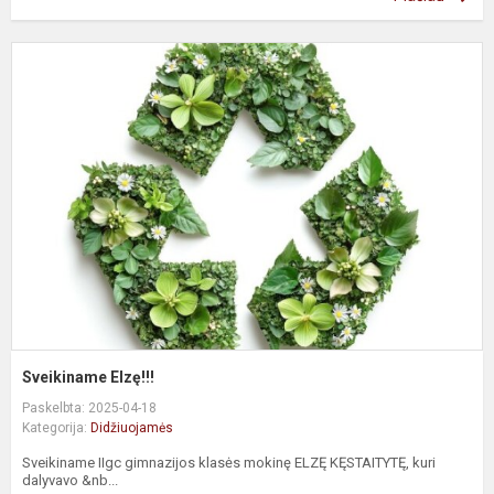
S
E
Sveikiname Elzę!!!
Paskelbta: 2025-04-18
Kategorija:
Didžiuojamės
Sveikiname IIgc gimnazijos klasės mokinę ELZĘ KĘSTAITYTĘ, kuri
dalyvavo &nb...