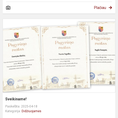
Plačiau
S
Sveikiname!
Paskelbta: 2025-04-18
Kategorija:
Didžiuojamės