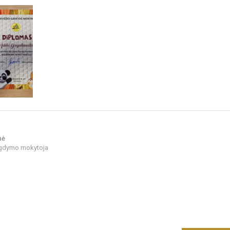
nė
ugdymo mokytoja