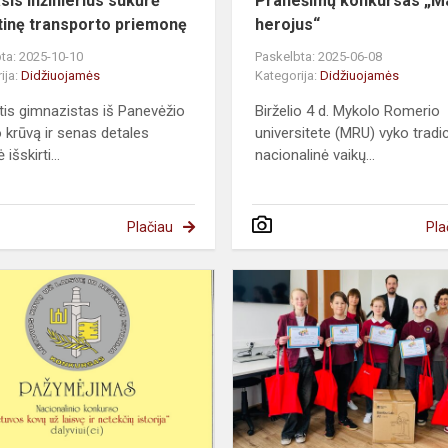
sis inžinierius sukūrė
Pranešimų konkursas „M
rtinę transporto priemonę
herojus“
ta: 2025-10-10
Paskelbta: 2025-06-08
ija:
Didžiuojamės
Kategorija:
Didžiuojamės
is gimnazistas iš Panevėžio
Birželio 4 d. Mykolo Romerio
 krūvą ir senas detales
universitete (MRU) vyko tradi
išskirti...
nacionalinė vaikų...
Plačiau
Pla
Mokinių
konkurse
„Lietuvos
kovų
už
laisvę
ir
netekčių