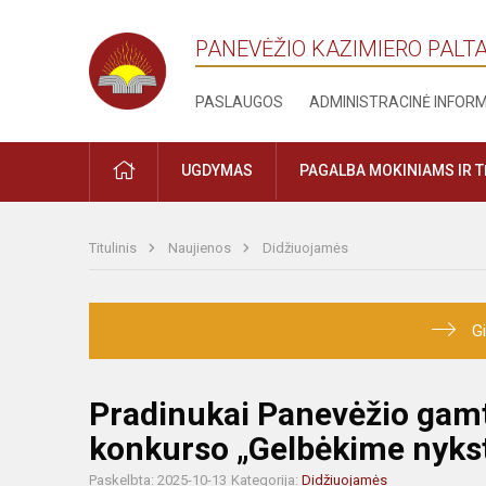
PANEVĖŽIO KAZIMIERO PALT
PASLAUGOS
ADMINISTRACINĖ INFOR
PRADŽIA
UGDYMAS
PAGALBA MOKINIAMS IR 
Titulinis
Naujienos
Didžiuojamės
Gi
Pradinukai Panevėžio gam
konkurso „Gelbėkime nykst
Paskelbta: 2025-10-13
Kategorija:
Didžiuojamės