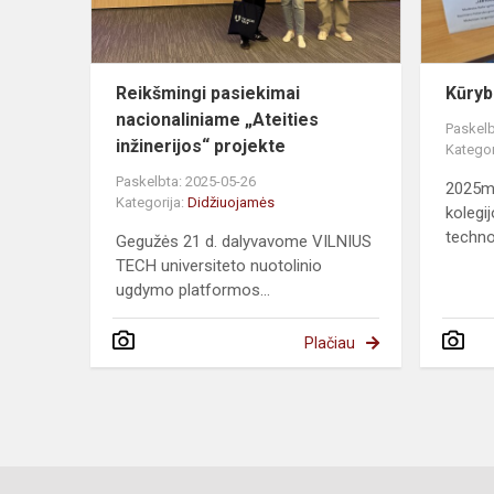
Reikšmingi pasiekimai
Kūryb
nacionaliniame „Ateities
Paskelb
inžinerijos“ projekte
Kategor
Paskelbta: 2025-05-26
2025m.
Kategorija:
Didžiuojamės
kolegi
technol
Gegužės 21 d. dalyvavome VILNIUS
TECH universiteto nuotolinio
ugdymo platformos...
Plačiau