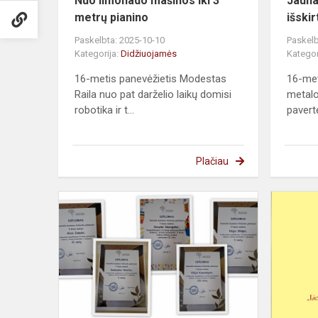
Nuo limonado mašinos iki 3
Jauna
metrų pianino
išski
Paskelbta: 2025-10-10
Paskelb
Kategorija:
Didžiuojamės
Kategor
16-metis panevėžietis Modestas
16-met
Raila nuo pat darželio laikų domisi
metalo
robotika ir t...
pavertė 
Plačiau
Sveikiname
nugalėtojus!