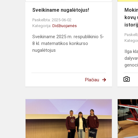
Sveikiname nugalėtojus!
Mokin
kovų 
Paskelbta: 2025-06-02
istori
Kategorija:
Didžiuojamės
Paskelb
Sveikiname 2025 m. respublikinio 5-
Kategor
8 kl. matematikos konkurso
nugalėtojus
IIga k
dalyva
genoci
Plačiau
Reikšmingi
pasiekimai
nacionalini
„Ateities
inžinerijos“...