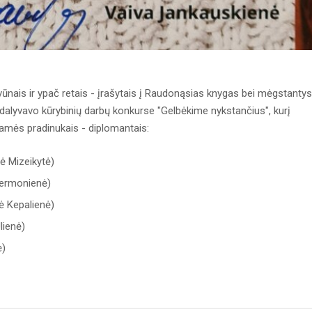
vūnais ir ypač retais - įrašytais į Raudonąsias knygas bei mėgstantys
 dalyvavo kūrybinių darbų konkurse "Gelbėkime nykstančius", kurį
amės pradinukais - diplomantais:
rė Mizeikytė)
mermonienė)
ė Kepalienė)
lienė)
ė)