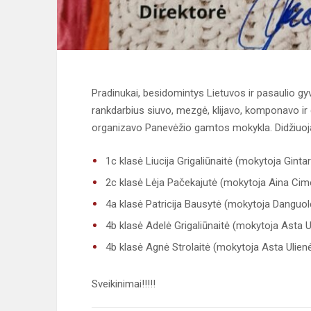
Pradinukai, besidomintys Lietuvos ir pasaulio gy
rankdarbius siuvo, mezgė, klijavo, komponavo ir
organizavo Panevėžio gamtos mokykla. Didžiuoj
1c klasė Liucija Grigaliūnaitė (mokytoja Ginta
2c klasė Lėja Pačekajutė (mokytoja Aina Ci
4a klasė Patricija Bausytė (mokytoja Danguol
4b klasė Adelė Grigaliūnaitė (mokytoja Asta U
4b klasė Agnė Strolaitė (mokytoja Asta Ulien
Sveikinimai!!!!!