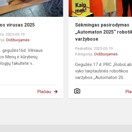
os virusas 2025
Sėkmingas pasirodymas
„Automaton 2025“ roboti
ta: 2025-05-19
varžybose
ija:
Didžiuojamės
Paskelbta: 2025-05-19
 gegužės16d. Vilniaus
Kategorija:
Didžiuojamės
jos Menų ir kūrybinių
ogijų fakultete v...
Gegužės 17 d. PRC „RoboLab
vyko tarptautinės robotikos
varžybos „Automaton 20...
Plačiau
Pla