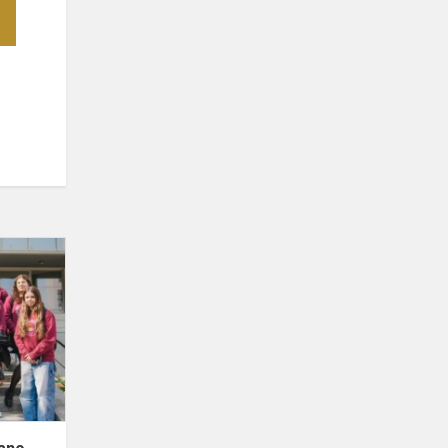
Pranešimų
konkursas
„Mano
herojus“