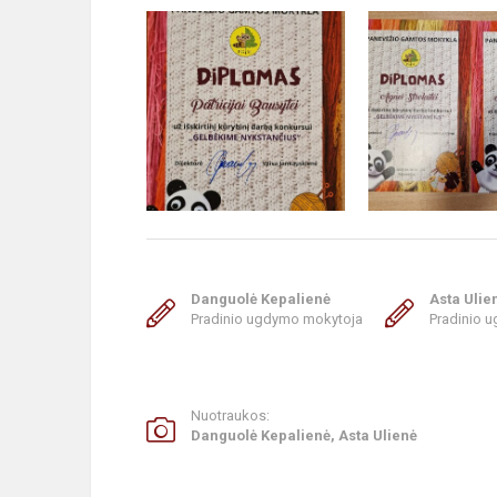
Danguolė Kepalienė
Asta Ulie
Pradinio ugdymo mokytoja
Pradinio 
Nuotraukos:
Danguolė Kepalienė, Asta Ulienė