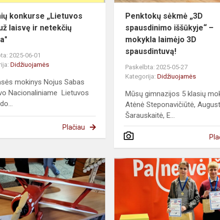
istor...
ių konkurse „Lietuvos
Penktokų sėkmė „3D
už laisvę ir netekčių
spausdinimo iššūkyje“ –
ja"
mokykla laimėjo 3D
spausdintuvą!
ta: 2025-06-01
ija:
Didžiuojamės
Paskelbta: 2025-05-27
Kategorija:
Didžiuojamės
lasės mokinys Nojus Sabas
vo Nacionaliniame Lietuvos
Mūsų gimnazijos 5 klasių mok
do...
Atėnė Steponavičiūtė, Augus
Šarauskaitė, E...
Plačiau
Pla
Kūrybos
virusas
ame
2025