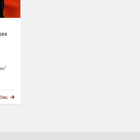
varžybose
kos
as“
čiau