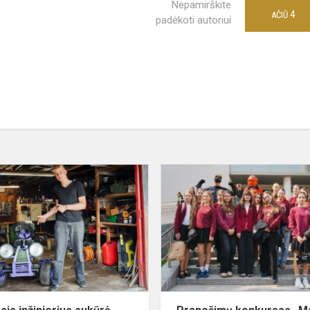
Nepamirškite
4
AČIŪ
padėkoti autoriui
Jaunasis
inžinierius
sukūrė
išskirtinę
transporto
priemonę