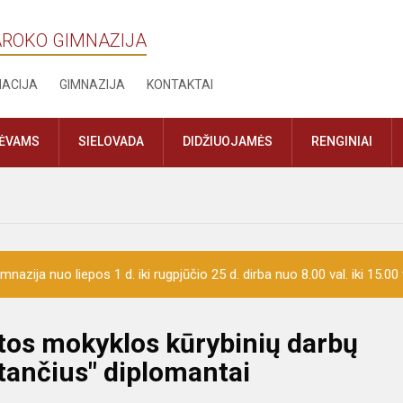
AROKO GIMNAZIJA
MACIJA
GIMNAZIJA
KONTAKTAI
TĖVAMS
SIELOVADA
DIDŽIUOJAMĖS
RENGINIAI
mnazija nuo liepos 1 d. iki rugpjūčio 25 d. dirba nuo 8.00 val. iki 15.00 
tos mokyklos kūrybinių darbų
ančius" diplomantai