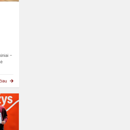
iniai –
tė
čiau
Sėkmingas
pasirodymas
„Automaton
2025“
robotikos