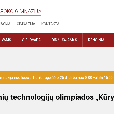
AROKO GIMNAZIJA
MACIJA
GIMNAZIJA
KONTAKTAI
TĖVAMS
SIELOVADA
DIDŽIUOJAMĖS
RENGINIAI
mnazija nuo liepos 1 d. iki rugpjūčio 25 d. dirba nuo 8.00 val. iki 15.00 
ių technologijų olimpiados „Kūr