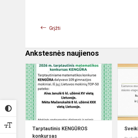
Grįžti
Ankstesnės naujienos
Tarptautinis
KENGŪROS
konkursas
Tarptautinis KENGŪROS
Sveik
konkursas