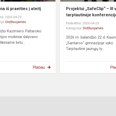
na iš praeities į ateitį
Projektui „SafeClip“ – III 
tarptautinėje konferencij
ta: 2026-04-23
ija:
Didžiuojamės
Paskelbta: 2026-04-23
Kategorija:
Didžiuojamės
žio Kazimiero Paltaroko
ijos mokiniai dalyvavo
2026 m. balandžio 22 d. Kaun
ikiniame lietu...
„Santaros“ gimnazijoje vyko
Tarptautinė jaunųjų ty...
Plačiau
Pla