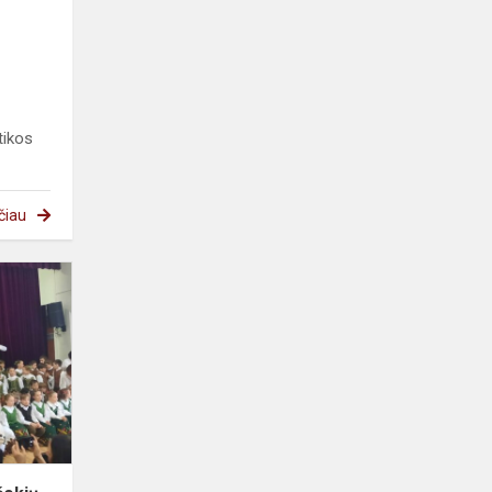
tikos
čiau
Tarptautiniame
liaudiškų
šokių
festivalyje
„Atverkime
šokių...