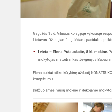
Gegužės 15 d. Vilniaus kolegijoje vykusioje respu
Lietuvos. Džiaugiamės galėdami pasidalinti puikia
I vieta – Elena Putauskaitė, 8 kl. mokinė
, 
mokytojas metodininkas Jevgenijus Babachi
Elena puikiai atliko kūrybinę užduotį KONSTRUKC
kruopštumu.
Didžiuojamės mūsų mokine ir dėkojame mokytoju