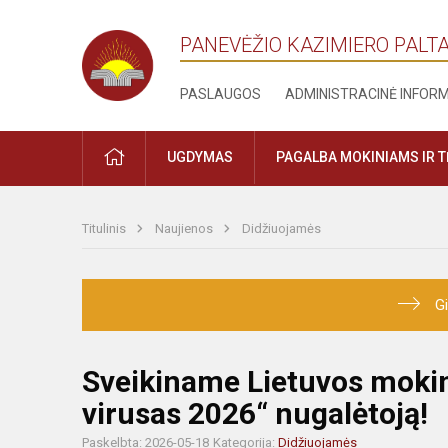
PANEVĖŽIO KAZIMIERO PALT
PASLAUGOS
ADMINISTRACINĖ INFOR
PRADŽIA
UGDYMAS
PAGALBA MOKINIAMS IR 
Titulinis
Naujienos
Didžiuojamės
Gi
Sveikiname Lietuvos mokin
virusas 2026“ nugalėtoją!
Paskelbta: 2026-05-18
Kategorija:
Didžiuojamės