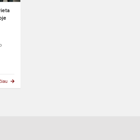
vieta
oje
o
čiau