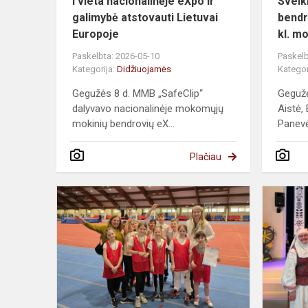
I vieta nacionalinėje eXpo ir
Sveik
galimybė atstovauti Lietuvai
bendr
Europoje
kl. m
Paskelbta: 2026-05-10
Paskelb
Kategorija:
Didžiuojamės
Kategor
Gegužės 8 d. MMB „SafeClip“
Gegužė
dalyvavo nacionalinėje mokomųjų
Aistė, 
mokinių bendrovių eX...
Panevė
Plačiau
Sveikiname
Panevėžio
miesto
lengvosios
atletikos
trikovės
v...