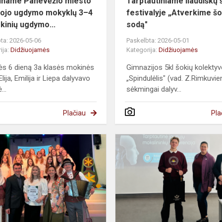
iname Panevėžio miesto
Tarptautiniame liaudiškų 
ojo ugdymo mokyklų 3–4
festivalyje „Atverkime šo
okinių ugdymo...
sodą"
ta: 2026-05-06
Paskelbta: 2026-05-01
ija:
Didžiuojamės
Kategorija:
Didžiuojamės
s 6 dieną 3a klasės mokinės
Gimnazijos 5kl šokių kolekty
Elija, Emilija ir Liepa dalyvavo
„Spindulėlis" (vad. Z.Rimkuvie
...
sėkmingai dalyv...
Plačiau
Pla
Su
daina
iš
praeities
į
ateitį