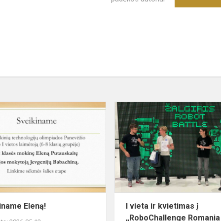
Sveikiname
Eleną!
iname Eleną!
I vieta ir kvietimas į
„RoboChallenge Romania