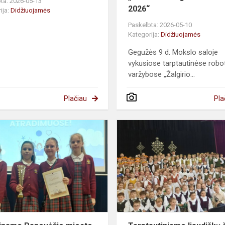
ta: 2026-05-13
2026“
ija:
Didžiuojamės
Paskelbta: 2026-05-10
Kategorija:
Didžiuojamės
Gegužės 9 d. Mokslo saloje
vykusiose tarptautinėse robo
varžybose „Žalgirio...
Plačiau
Pla
Sveikiname
Panevėžio
e
miesto
bendrojo
ugdymo
mokyklų
3–
4
kl....