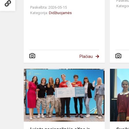
Paskelb
Kategor
Paskelbta: 2026-05-15
Kategorija:
Didžiuojamės
Plačiau
I
vieta
nacionalinėj
eXpo
ir
galimybė
atstovauti
Lietuvai...