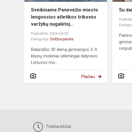
Sveikiname Panevėžio miesto
Su dai
lengvosios atletikos trikovės
Paskelb
varžybų nugalėtoj...
Kategor
Paskelbta: 2026-04-30
Panevė
Kategorija:
Didžiuojamės
gimnaz
respubl
Balandžio 30 dieną gimnazijos 3-4
klasių mokiniai sėkmingai dalyvavo
Lietuvos mo...
Plačiau
Tvarkaraščiai