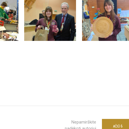
Nepamirškite
6
AČIŪ
padėkoti autoriui