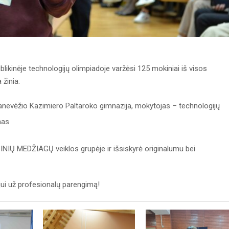
blikinėje technologijų olimpiadoje varžėsi 125 mokiniai iš visos
 žinia:
Panevėžio Kazimiero Paltaroko gimnazija, mokytojas – technologijų
nas
INIŲ MEDŽIAGŲ veiklos grupėje ir išsiskyrė originalumu bei
i už profesionalų parengimą!