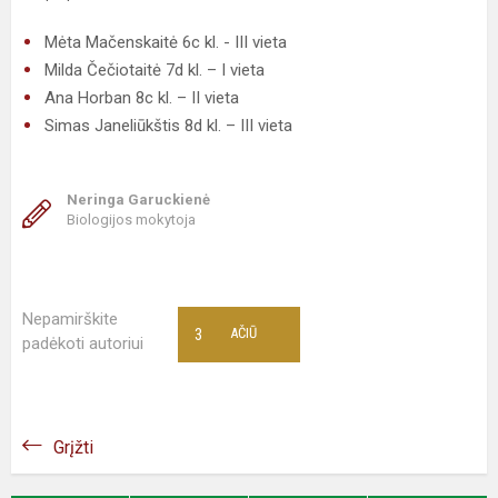
Mėta Mačenskaitė 6c kl. - III vieta
Milda Čečiotaitė 7d kl. – I vieta
Ana Horban 8c kl. – II vieta
Simas Janeliūkštis 8d kl. – III vieta
Neringa Garuckienė
Biologijos mokytoja
Nepamirškite
3
AČIŪ
padėkoti autoriui
Grįžti