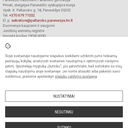
Privati, steigėjas Panevėžio vyskupijos kurija
Vysk. K. Paltaroko g. 18, Panevėžys 35232
Tel.
+370 679 71332
El. p.
sekretore@paltaroko.panevezys.lm.lt
Duomenys kaupiami ir saugomi
Juridinių asmenų registre
Įmonės kodas 190424590
Šioje svetainėje naudojame slapukus siekdami užtikrinti jums teikiamų
© 2023. Panevėžio Kazimiero Paltaroko gimnazija. Visos teisės saugomos.
Kopijuoti turinį be raštiško įstaigos administracijos sutikimo griežtai draudžiama.
paslaugų kokybę, analizuoti svetainės naudojimą ir optimizuoti naršymo
patirtį. Spustelėję mygtuką „Sutinku“, jūs patvirtinate, kad sutinkate su visų
Versija neįgaliesiems
Slapukų valdymas
slapukų naudojimu šioje svetainėje. Jei norite atšaukti arba pakeisti savo
sutikimus, prašome apsilankyti
slapukų valdymo puslapyje
.
Sumanus būdas atnaujinti
mokyklos interneto
svetainę
NUSTATYMAI
NESUTINKU
SUTINKU