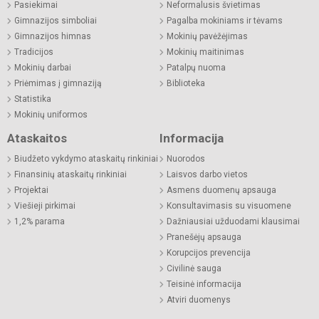
Pasiekimai
Neformalusis švietimas
Gimnazijos simboliai
Pagalba mokiniams ir tėvams
Gimnazijos himnas
Mokinių pavėžėjimas
Tradicijos
Mokinių maitinimas
Mokinių darbai
Patalpų nuoma
Priėmimas į gimnaziją
Biblioteka
Statistika
Mokinių uniformos
Ataskaitos
Informacija
Biudžeto vykdymo ataskaitų rinkiniai
Nuorodos
Finansinių ataskaitų rinkiniai
Laisvos darbo vietos
Projektai
Asmens duomenų apsauga
Viešieji pirkimai
Konsultavimasis su visuomene
1,2% parama
Dažniausiai užduodami klausimai
Pranešėjų apsauga
Korupcijos prevencija
Civilinė sauga
Teisinė informacija
Atviri duomenys