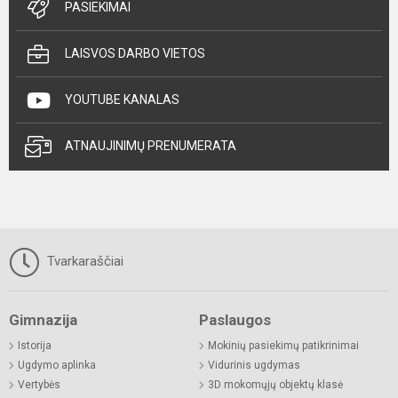
PASIEKIMAI
LAISVOS DARBO VIETOS
YOUTUBE KANALAS
ATNAUJINIMŲ PRENUMERATA
Tvarkaraščiai
Gimnazija
Paslaugos
Istorija
Mokinių pasiekimų patikrinimai
Ugdymo aplinka
Vidurinis ugdymas
Vertybės
3D mokomųjų objektų klasė