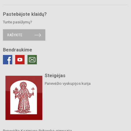
Pastebėjote klaidų?
Turite pasiūlymų?
RAŠYKITE
Bendraukime
Steigėjas
Panevėžio vyskupijos kurija
Panevėžio Kazimiero Paltaroko gimnazija