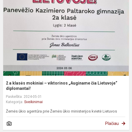
a
k
m
–
v
„
č
L
2 a klasės mokiniai – viktorinos „Auginame čia Lietuvoje“
diplomantai!
Paskelbta: 2024-05-31
Kategorija:
Sveikinimai
Žemės ūkio agentūra prie Žemės ūkio ministerijos kvietė Lietuvos
Plačiau