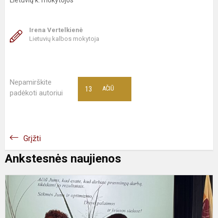
Lietuvių k. mokytojos
Irena Vertelkienė
Lietuvių kalbos mokytoja
Nepamirškite
13
AČIŪ
padėkoti autoriui
Grįžti
Ankstesnės naujienos
M
t
p