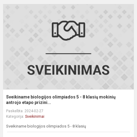
S
b
o
5
-
8
k
m
an
Sveikiname biologijos olimpiados 5 - 8 klasių mokinių
antrojo etapo prizini...
Paskelbta: 2024-02-27
Kategorija:
Sveikinimai
Sveikiname biologijos olimpiados 5 - 8 klasių