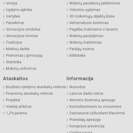
Istorija
Mokinių pasiekimų patikrinimai
Ugdymo aplinka
Vidurinis ugdymas
Vertybės
3D mokomųjų objektų klasė
Pasiekimai
Neformalusis švietimas
Gimnazijos simboliai
Pagalba mokiniams ir tėvams
Gimnazijos himnas
Mokinių pavėžėjimas
Tradicijos
Mokinių maitinimas
Mokinių darbai
Patalpų nuoma
Priėmimas į gimnaziją
Biblioteka
Statistika
Mokinių uniformos
Ataskaitos
Informacija
Biudžeto vykdymo ataskaitų rinkiniai
Nuorodos
Finansinių ataskaitų rinkiniai
Laisvos darbo vietos
Projektai
Asmens duomenų apsauga
Viešieji pirkimai
Konsultavimasis su visuomene
1,2% parama
Dažniausiai užduodami klausimai
Pranešėjų apsauga
Korupcijos prevencija
Civilinė sauga