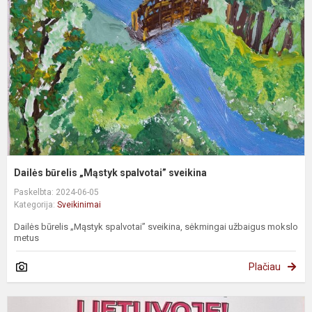
„
s
s
Dailės būrelis „Mąstyk spalvotai” sveikina
Paskelbta: 2024-06-05
Kategorija:
Sveikinimai
Dailės būrelis „Mąstyk spalvotai” sveikina, sėkmingai užbaigus mokslo
metus
Plačiau
2