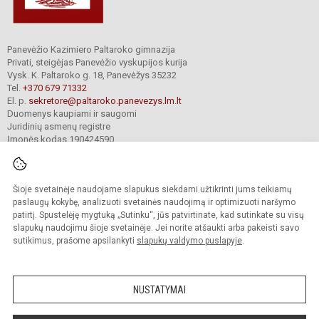
Panevėžio Kazimiero Paltaroko gimnazija
Privati, steigėjas Panevėžio vyskupijos kurija
Vysk. K. Paltaroko g. 18, Panevėžys 35232
Tel.
+370 679 71332
El. p.
sekretore@paltaroko.panevezys.lm.lt
Duomenys kaupiami ir saugomi
Juridinių asmenų registre
Įmonės kodas 190424590
Šioje svetainėje naudojame slapukus siekdami užtikrinti jums teikiamų
© 2023. Panevėžio Kazimiero Paltaroko gimnazija. Visos teisės saugomos.
Kopijuoti turinį be raštiško įstaigos administracijos sutikimo griežtai draudžiama.
paslaugų kokybę, analizuoti svetainės naudojimą ir optimizuoti naršymo
patirtį. Spustelėję mygtuką „Sutinku“, jūs patvirtinate, kad sutinkate su visų
Versija neįgaliesiems
Slapukų valdymas
slapukų naudojimu šioje svetainėje. Jei norite atšaukti arba pakeisti savo
sutikimus, prašome apsilankyti
slapukų valdymo puslapyje
.
Sumanus būdas atnaujinti
mokyklos interneto
svetainę
NUSTATYMAI