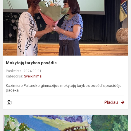
Mokytojų tarybos posėdis
Paskelbta: 2024-09-01
Kategorija:
Sveikinimai
Kazimiero Paltaroko gimnazijos mokytojų tarybos posėdis prasidėjo
padėka
Plačiau
D
b