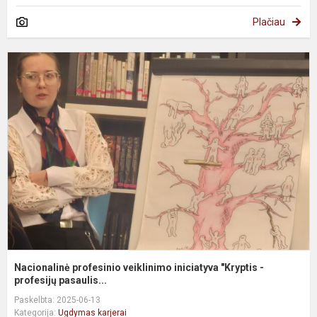
Plačiau
N
p
v
i
"
-
pr
Nacionalinė profesinio veiklinimo iniciatyva "Kryptis -
profesijų pasaulis...
Paskelbta: 2025-06-13
Kategorija:
Ugdymas karjerai