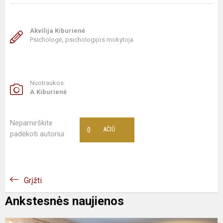
Akvilija Kiburienė
Psichologė, psichologijos mokytoja
Nuotraukos:
A.Kiburienė
Nepamirškite
0
AČIŪ
padėkoti autoriui
Grįžti
Ankstesnės naujienos
N