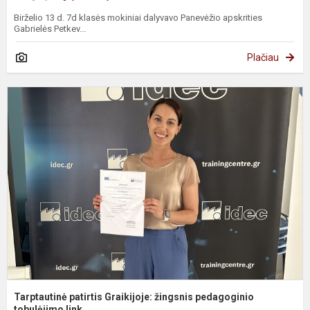
Birželio 13 d. 7d klasės mokiniai dalyvavo Panevėžio apskrities
Gabrielės Petkev...
Plačiau
T
p
G
ž
p
to
Tarptautinė patirtis Graikijoje: žingsnis pedagoginio
tobulėjimo link