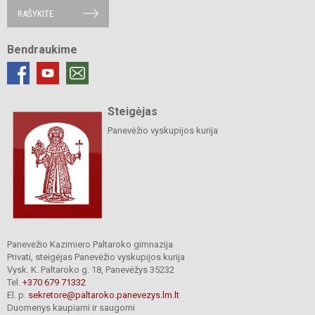
RAŠYKITE
Bendraukime
Steigėjas
Panevėžio vyskupijos kurija
Panevėžio Kazimiero Paltaroko gimnazija
Privati, steigėjas Panevėžio vyskupijos kurija
Vysk. K. Paltaroko g. 18, Panevėžys 35232
Tel.
+370 679 71332
El. p.
sekretore@paltaroko.panevezys.lm.lt
Duomenys kaupiami ir saugomi