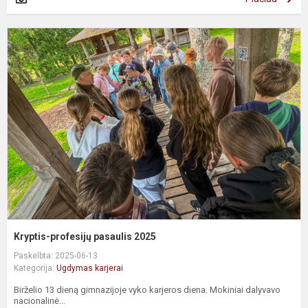
K
p
p
2
Kryptis-profesijų pasaulis 2025
Paskelbta: 2025-06-13
Kategorija:
Ugdymas karjerai
Birželio 13 dieną gimnazijoje vyko karjeros diena. Mokiniai dalyvavo
nacionalinė...