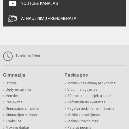
YOUTUBE KANALAS
ATNAUJINIMŲ PRENUMERATA
Tvarkaraščiai
Gimnazija
Paslaugos
Istorija
Mokinių pasiekimų patikrinimai
Ugdymo aplinka
Vidurinis ugdymas
Vertybės
3D mokomųjų objektų klasė
Pasiekimai
Neformalusis švietimas
Gimnazijos simboliai
Pagalba mokiniams ir tėvams
Gimnazijos himnas
Mokinių pavėžėjimas
Tradicijos
Mokinių maitinimas
Mokinių darbai
Patalpų nuoma