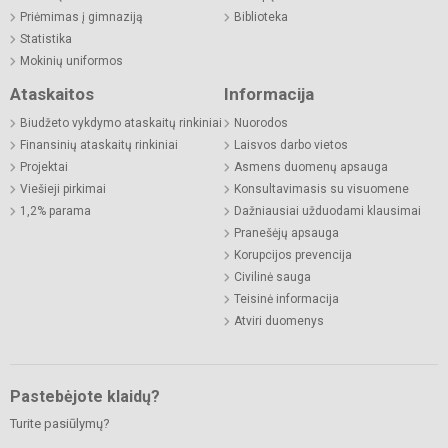
Priėmimas į gimnaziją
Biblioteka
Statistika
Mokinių uniformos
Ataskaitos
Informacija
Biudžeto vykdymo ataskaitų rinkiniai
Nuorodos
Finansinių ataskaitų rinkiniai
Laisvos darbo vietos
Projektai
Asmens duomenų apsauga
Viešieji pirkimai
Konsultavimasis su visuomene
1,2% parama
Dažniausiai užduodami klausimai
Pranešėjų apsauga
Korupcijos prevencija
Civilinė sauga
Teisinė informacija
Atviri duomenys
Pastebėjote klaidų?
Turite pasiūlymų?