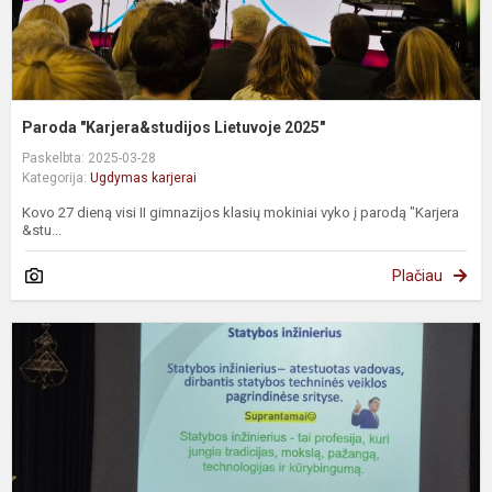
Paroda "Karjera&studijos Lietuvoje 2025"
Paskelbta: 2025-03-28
Kategorija:
Ugdymas karjerai
Kovo 27 dieną visi II gimnazijos klasių mokiniai vyko į parodą "Karjera
&stu...
Plačiau
S
i
p