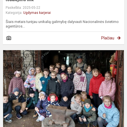
Paskelbta: 2025-05-22
Kategorija:
Ugdymas karjerai
Šiais metais turėjau unikalią galimybę dalyvauti Nacionalinės švietimo
agentūros...
Plačiau
2
k
m
p
s
k
a