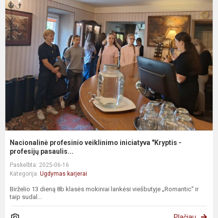
p
v
i
"
-
pr
Nacionalinė profesinio veiklinimo iniciatyva "Kryptis -
profesijų pasaulis...
Paskelbta: 2025-06-16
Kategorija:
Ugdymas karjerai
Birželio 13 dieną 8b klasės mokiniai lankėsi viešbutyje „Romantic“ ir
taip sudal...
Plačiau