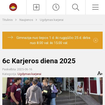
Paieška
Men
Titulinis
Naujienos
Ugdymas karjerai
Gimnazija nuo liepos 1 d. iki rugpjūčio 25 d. dirba
×
nuo 8.00 val. iki 15.00 val.
6c Karjeros diena 2025
Paskelbta: 2025-06-16
Kategorija:
Ugdymas karjerai