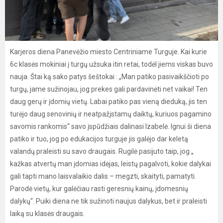
Karjeros diena Panevėžio miesto Centriniame Turguje. Kai kurie
6c klasės mokiniai į turgų užsuka itin retai, todėl jiems viskas buvo
nauja. Štai ką sako patys šeštokai : „Man patiko pasivaikščioti po
turgų, jame sužinojau, jog prekes gali pardavinėti net vaikai! Ten
daug gerų ir įdomių vietų. Labai patiko pas vieną dieduką, jis ten
turėjo daug senovinių ir neatpažįstamų daiktų, kuriuos pagamino
savomis rankomis“ savo įspūdžiais dalinasi Izabelė. Ignui ši diena
patiko ir tuo, jog po edukacijos turguje jis galėjo dar keletą
valandų praleisti su savo draugais. Rugilė pasijuto taip, jog „
kažkas atvertų man įdomias idėjas, leistų pagalvoti, kokie dalykai
gali tapti mano laisvalaikio dalis – megzti, skaityti, pamatyti.
Parodė vietų, kur galėčiau rasti geresnių kainų, įdomesnių
dalykų“. Puiki diena ne tik sužinoti naujus dalykus, bet ir praleisti
laiką su klasės draugais.