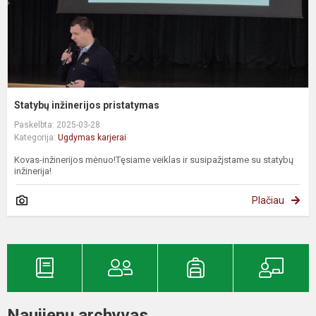
Statybų inžinerijos pristatymas
Paskelbta: 2025-03-28
Kategorija:
Ugdymas karjerai
Kovas-inžinerijos mėnuo!Tęsiame veiklas ir susipažįstame su statybų
inžinerija!
Plačiau
Naujienų archyvas