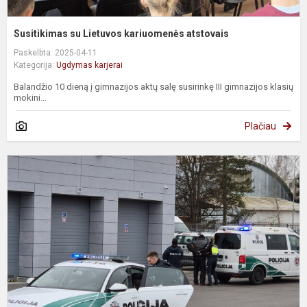
Susitikimas su Lietuvos kariuomenės atstovais
Paskelbta: 2025-04-11
Kategorija:
Ugdymas karjerai
Balandžio 10 dieną į gimnazijos aktų salę susirinkę III gimnazijos klasių
mokini...
Plačiau
A
d
d
p