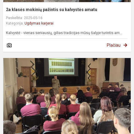
2a klasės mokinių pažintis su kalvystės amatu
Paskelbta: 2025-05-16
Kategorija:
Ugdymas karjerai
Kalvystė - vienas seniausių, gilias tradicijas mūsų šalyje turintis am...
Plačiau
S
s
L
k
a