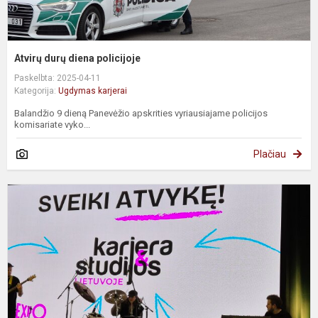
Atvirų durų diena policijoje
Paskelbta: 2025-04-11
Kategorija:
Ugdymas karjerai
Balandžio 9 dieną Panevėžio apskrities vyriausiajame policijos
komisariate vyko...
Plačiau
P
"
L
2