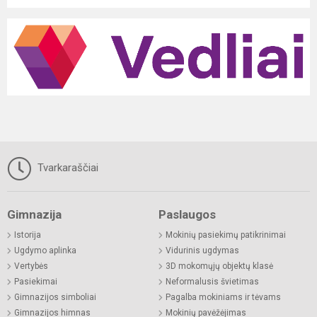
Tvarkaraščiai
Gimnazija
Paslaugos
Istorija
Mokinių pasiekimų patikrinimai
Ugdymo aplinka
Vidurinis ugdymas
Vertybės
3D mokomųjų objektų klasė
Pasiekimai
Neformalusis švietimas
Gimnazijos simboliai
Pagalba mokiniams ir tėvams
Gimnazijos himnas
Mokinių pavėžėjimas