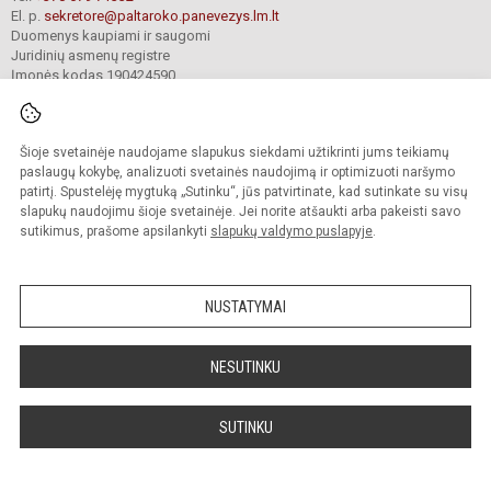
El. p.
sekretore@paltaroko.panevezys.lm.lt
Duomenys kaupiami ir saugomi
Juridinių asmenų registre
Įmonės kodas 190424590
Šioje svetainėje naudojame slapukus siekdami užtikrinti jums teikiamų
© 2023. Panevėžio Kazimiero Paltaroko gimnazija. Visos teisės saugomos.
Kopijuoti turinį be raštiško įstaigos administracijos sutikimo griežtai draudžiama.
paslaugų kokybę, analizuoti svetainės naudojimą ir optimizuoti naršymo
patirtį. Spustelėję mygtuką „Sutinku“, jūs patvirtinate, kad sutinkate su visų
Versija neįgaliesiems
Slapukų valdymas
slapukų naudojimu šioje svetainėje. Jei norite atšaukti arba pakeisti savo
sutikimus, prašome apsilankyti
slapukų valdymo puslapyje
.
Sumanus būdas atnaujinti
mokyklos interneto
svetainę
NUSTATYMAI
NESUTINKU
SUTINKU