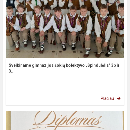
Sveikiname gimnazijos šokių kolektyvo „Spindulėlis" 3b ir
3...
Plačiau