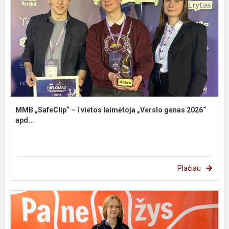
MMB „SafeClip“ – I vietos laimėtoja „Verslo genas 2026“
apd...
Plačiau