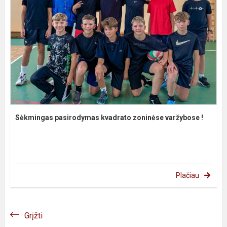
Sėkmingas pasirodymas kvadrato zoninėse varžybose !
Plačiau
Grįžti