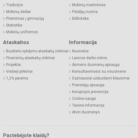
Tradicijos
Mokinių maitinimas
Mokinių darbai
Patalpų nuoma
Priėmimas į gimnaziją
Biblioteka
Statistika
Mokinių uniformos
Ataskaitos
Informacija
Biudžeto vykdymo ataskaitų rinkiniai
Nuorodos
Finansinių ataskaitų rinkiniai
Laisvos darbo vietos
Projektai
Asmens duomenų apsauga
Viešieji pirkimai
Konsultavimasis su visuomene
1,2% parama
Dažniausiai užduodami klausimai
Pranešėjų apsauga
Korupcijos prevencija
Civilinė sauga
Teisinė informacija
Atviri duomenys
Pastebėjote klaidų?