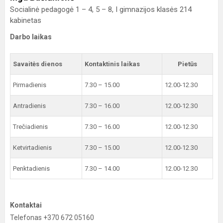
Socialinė pedagogė 1 – 4, 5 – 8, I gimnazijos klasės 214
kabinetas
Darbo laikas
Savaitės dienos
Kontaktinis laikas
Pietūs
Pirmadienis
7.30 – 15.00
12.00-12.30
Antradienis
7.30 – 16.00
12.00-12.30
Trečiadienis
7.30 – 16.00
12.00-12.30
Ketvirtadienis
7.30 – 15.00
12.00-12.30
Penktadienis
7.30 – 14.00
12.00-12.30
Kontaktai
Telefonas +370 672 05160