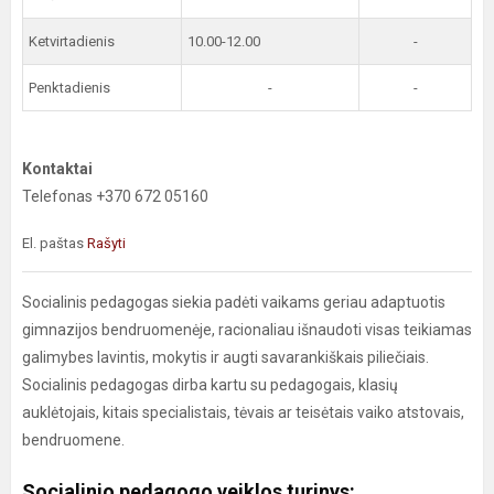
Ketvirtadienis
10.00-12.00
-
Penktadienis
-
-
Kontaktai
Telefonas +370 672 05160
El. paštas
Rašyti
Socialinis pedagogas siekia padėti vaikams geriau adaptuotis
gimnazijos bendruomenėje, racionaliau išnaudoti visas teikiamas
galimybes lavintis, mokytis ir augti savarankiškais piliečiais.
Socialinis pedagogas dirba kartu su pedagogais, klasių
auklėtojais, kitais specialistais, tėvais ar teisėtais vaiko atstovais,
bendruomene.
Socialinio pedagogo veiklos turinys: