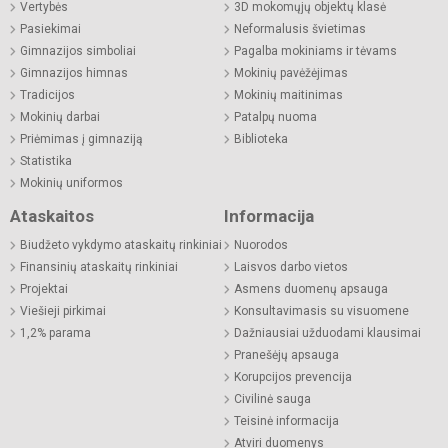
Vertybės
3D mokomųjų objektų klasė
Pasiekimai
Neformalusis švietimas
Gimnazijos simboliai
Pagalba mokiniams ir tėvams
Gimnazijos himnas
Mokinių pavėžėjimas
Tradicijos
Mokinių maitinimas
Mokinių darbai
Patalpų nuoma
Priėmimas į gimnaziją
Biblioteka
Statistika
Mokinių uniformos
Ataskaitos
Informacija
Biudžeto vykdymo ataskaitų rinkiniai
Nuorodos
Finansinių ataskaitų rinkiniai
Laisvos darbo vietos
Projektai
Asmens duomenų apsauga
Viešieji pirkimai
Konsultavimasis su visuomene
1,2% parama
Dažniausiai užduodami klausimai
Pranešėjų apsauga
Korupcijos prevencija
Civilinė sauga
Teisinė informacija
Atviri duomenys