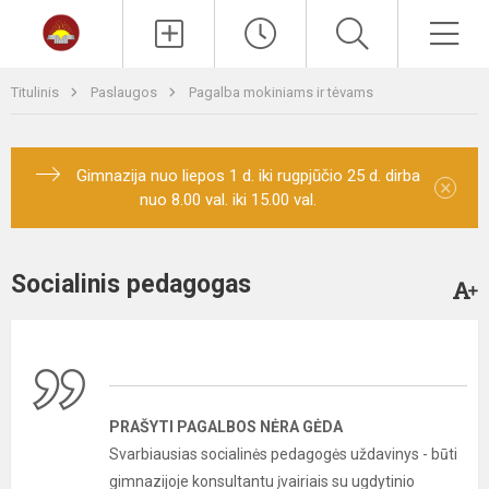
Paieška
Men
Titulinis
Paslaugos
Pagalba mokiniams ir tėvams
Gimnazija nuo liepos 1 d. iki rugpjūčio 25 d. dirba
×
nuo 8.00 val. iki 15.00 val.
Socialinis pedagogas
PRAŠYTI PAGALBOS NĖRA GĖDA
Svarbiausias socialinės pedagogės uždavinys - būti
gimnazijoje konsultantu įvairiais su ugdytinio