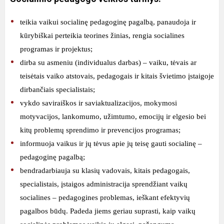
teikia vaikui socialinę pedagoginę pagalbą, panaudoja ir
kūrybiškai perteikia teorines žinias, rengia socialines
programas ir projektus;
dirba su asmeniu (individualus darbas) – vaiku, tėvais ar
teisėtais vaiko atstovais, pedagogais ir kitais švietimo įstaigoje
dirbančiais specialistais;
vykdo saviraiškos ir saviaktualizacijos, mokymosi
motyvacijos, lankomumo, užimtumo, emocijų ir elgesio bei
kitų problemų sprendimo ir prevencijos programas;
informuoja vaikus ir jų tėvus apie jų teisę gauti socialinę –
pedagoginę pagalbą;
bendradarbiauja su klasių vadovais, kitais pedagogais,
specialistais, įstaigos administracija sprendžiant vaikų
socialines – pedagogines problemas, ieškant efektyvių
pagalbos būdų. Padeda jiems geriau suprasti, kaip vaikų