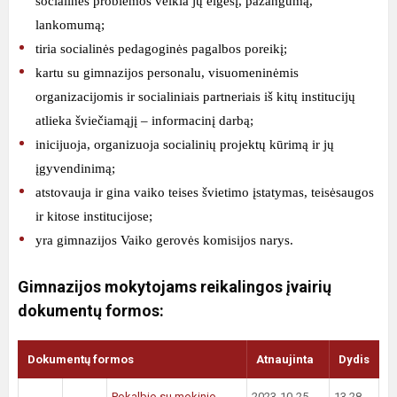
socialinės problemos veikia jų elgesį, pažangumą,
lankomumą;
tiria socialinės pedagoginės pagalbos poreikį;
kartu su gimnazijos personalu, visuomeninėmis
organizacijomis ir socialiniais partneriais iš kitų institucijų
atlieka šviečiamąjį – informacinį darbą;
inicijuoja, organizuoja socialinių projektų kūrimą ir jų
įgyvendinimą;
atstovauja ir gina vaiko teises švietimo įstatymas, teisėsaugos
ir kitose institucijose;
yra gimnazijos Vaiko gerovės komisijos narys.
Gimnazijos mokytojams reikalingos įvairių
dokumentų formos:
Dokumentų formos
Atnaujinta
Dydis
Pokalbio su mokinio
2023-10-25
13.28