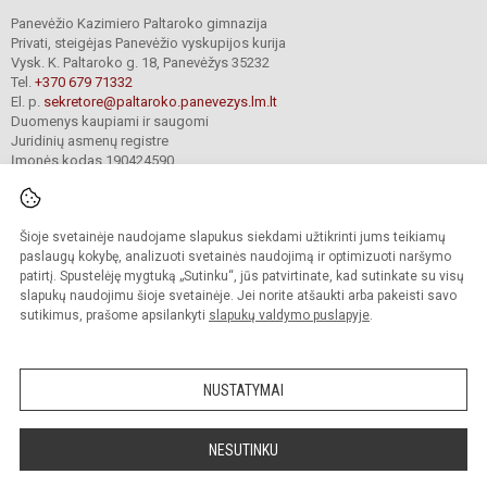
Panevėžio Kazimiero Paltaroko gimnazija
Privati, steigėjas Panevėžio vyskupijos kurija
Vysk. K. Paltaroko g. 18, Panevėžys 35232
Tel.
+370 679 71332
El. p.
sekretore@paltaroko.panevezys.lm.lt
Duomenys kaupiami ir saugomi
Juridinių asmenų registre
Įmonės kodas 190424590
Šioje svetainėje naudojame slapukus siekdami užtikrinti jums teikiamų
© 2023. Panevėžio Kazimiero Paltaroko gimnazija. Visos teisės saugomos.
Kopijuoti turinį be raštiško įstaigos administracijos sutikimo griežtai draudžiama.
paslaugų kokybę, analizuoti svetainės naudojimą ir optimizuoti naršymo
patirtį. Spustelėję mygtuką „Sutinku“, jūs patvirtinate, kad sutinkate su visų
Versija neįgaliesiems
Slapukų valdymas
slapukų naudojimu šioje svetainėje. Jei norite atšaukti arba pakeisti savo
sutikimus, prašome apsilankyti
slapukų valdymo puslapyje
.
Sumanus būdas atnaujinti
mokyklos interneto
svetainę
NUSTATYMAI
NESUTINKU