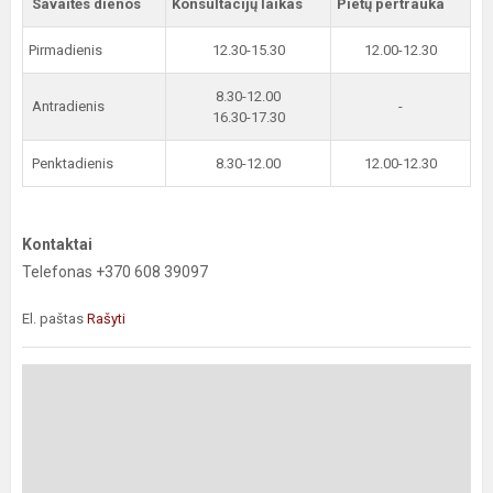
Savaitės dienos
Konsultacijų laikas
Pietų pertrauka
Pirmadienis
12.30-15.30
12.00-12.30
8.30-12.00
Antradienis
-
16.30-17.30
Penktadienis
8.30-12.00
12.00-12.30
Kontaktai
Telefonas +370 608 39097
El. paštas
Rašyti