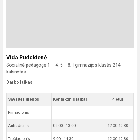
Vida Rudokienė
Socialinė pedagogė 1 – 4, 5 – 8, I gimnazijos klasės 214
kabinetas
Darbo laikas
Savaitės dienos
Kontaktinis laikas
Pietūs
Pirmadienis
-
-
Antradienis
09.00 - 13.00
12.00-12.30
Trečiadienis
9.00 - 14.30
12.00-12.30