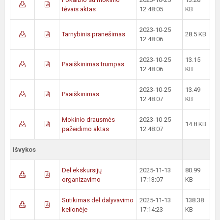
tėvais aktas
12:48:05
KB
2023-10-25
Tarnybinis pranešimas
28.5 KB
12:48:06
2023-10-25
13.15
Paaiškinimas trumpas
12:48:06
KB
2023-10-25
13.49
Paaiškinimas
12:48:07
KB
Mokinio drausmės
2023-10-25
14.8 KB
pažeidimo aktas
12:48:07
Išvykos
Dėl ekskursijų
2025-11-13
80.99
organizavimo
17:13:07
KB
Sutikimas dėl dalyvavimo
2025-11-13
138.38
kelionėje
17:14:23
KB