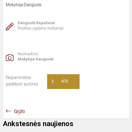
Mokytoja Danguolė
Danguolė Kepalienė
Pradinio ugdymo mokytoja
Nuotraukos:
Mokytoja Danguolė
Nepamirškite
3
AČIŪ
padėkoti autoriui
Grįžti
Ankstesnės naujienos