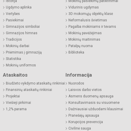
Istorija
Mokinių pasiekimų patikrinimai
Ugdymo aplinka
Vidurinis ugdymas
Vertybės
3D mokomųjų objektų klasė
Pasiekimai
Neformalusis švietimas
Gimnazijos simboliai
Pagalba mokiniams ir tėvams
Gimnazijos himnas
Mokinių pavėžėjimas
Tradicijos
Mokinių maitinimas
Mokinių darbai
Patalpų nuoma
Priėmimas į gimnaziją
Biblioteka
Statistika
Mokinių uniformos
Ataskaitos
Informacija
Biudžeto vykdymo ataskaitų rinkiniai
Nuorodos
Finansinių ataskaitų rinkiniai
Laisvos darbo vietos
Projektai
Asmens duomenų apsauga
Viešieji pirkimai
Konsultavimasis su visuomene
1,2% parama
Dažniausiai užduodami klausimai
Pranešėjų apsauga
Korupcijos prevencija
Civilinė sauga