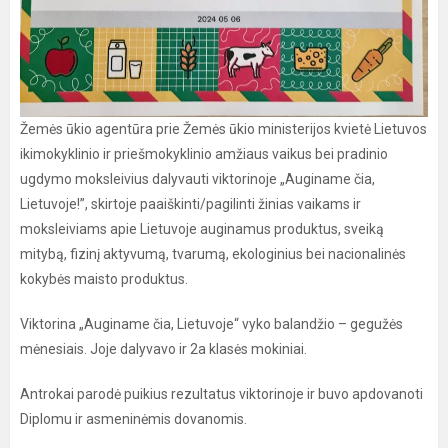
Žemės ūkio agentūra prie Žemės ūkio ministerijos kvietė Lietuvos
ikimokyklinio ir priešmokyklinio amžiaus vaikus bei pradinio
ugdymo moksleivius dalyvauti viktorinoje „Auginame čia,
Lietuvoje!”, skirtoje paaiškinti/pagilinti žinias vaikams ir
moksleiviams apie Lietuvoje auginamus produktus, sveiką
mitybą, fizinį aktyvumą, tvarumą, ekologinius bei nacionalinės
kokybės maisto produktus.
Viktorina „Auginame čia, Lietuvoje“ vyko balandžio – gegužės
mėnesiais. Joje dalyvavo ir 2a klasės mokiniai.
Antrokai parodė puikius rezultatus viktorinoje ir buvo apdovanoti
Diplomu ir asmeninėmis dovanomis.