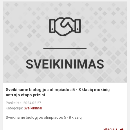
S
b
o
5
-
8
k
m
an
Sveikiname biologijos olimpiados 5 - 8 klasių mokinių
antrojo etapo prizini...
Paskelbta: 2024-02-27
Kategorija:
Sveikinimai
Sveikiname biologijos olimpiados 5 - 8 klasių
Plačiau