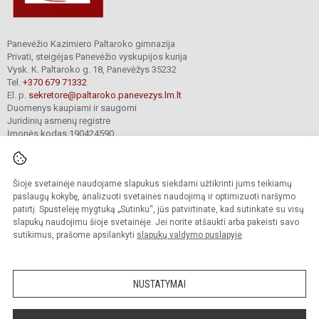
Panevėžio Kazimiero Paltaroko gimnazija
Privati, steigėjas Panevėžio vyskupijos kurija
Vysk. K. Paltaroko g. 18, Panevėžys 35232
Tel.
+370 679 71332
El. p.
sekretore@paltaroko.panevezys.lm.lt
Duomenys kaupiami ir saugomi
Juridinių asmenų registre
Įmonės kodas 190424590
Šioje svetainėje naudojame slapukus siekdami užtikrinti jums teikiamų
© 2023. Panevėžio Kazimiero Paltaroko gimnazija. Visos teisės saugomos.
Kopijuoti turinį be raštiško įstaigos administracijos sutikimo griežtai draudžiama.
paslaugų kokybę, analizuoti svetainės naudojimą ir optimizuoti naršymo
patirtį. Spustelėję mygtuką „Sutinku“, jūs patvirtinate, kad sutinkate su visų
Versija neįgaliesiems
Slapukų valdymas
slapukų naudojimu šioje svetainėje. Jei norite atšaukti arba pakeisti savo
sutikimus, prašome apsilankyti
slapukų valdymo puslapyje
.
Sumanus būdas atnaujinti
mokyklos interneto
svetainę
NUSTATYMAI