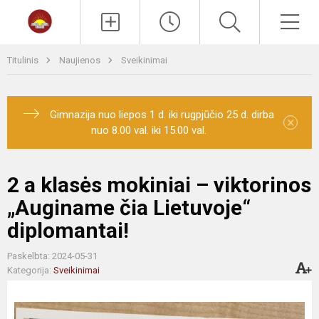
Paieška
Men
Titulinis
Naujienos
Sveikinimai
Gimnazija nuo liepos 1 d. iki rugpjūčio 25 d. dirba
×
nuo 8.00 val. iki 15.00 val.
2 a klasės mokiniai – viktorinos
„Auginame čia Lietuvoje“
diplomantai!
Paskelbta: 2024-05-31
Kategorija:
Sveikinimai