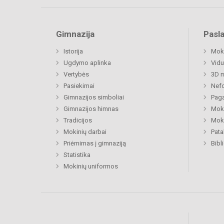
Gimnazija
Pasl
Istorija
Moki
Ugdymo aplinka
Vidu
Vertybės
3D m
Pasiekimai
Nefo
Gimnazijos simboliai
Paga
Gimnazijos himnas
Moki
Tradicijos
Moki
Mokinių darbai
Pat
Priėmimas į gimnaziją
Bibl
Statistika
Mokinių uniformos