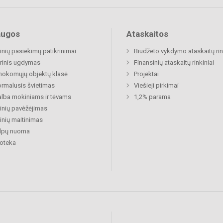
augos
Ataskaitos
nių pasiekimų patikrinimai
Biudžeto vykdymo ataskaitų rin
rinis ugdymas
Finansinių ataskaitų rinkiniai
okomųjų objektų klasė
Projektai
rmalusis švietimas
Viešieji pirkimai
lba mokiniams ir tėvams
1,2% parama
nių pavėžėjimas
nių maitinimas
alpų nuoma
ioteka