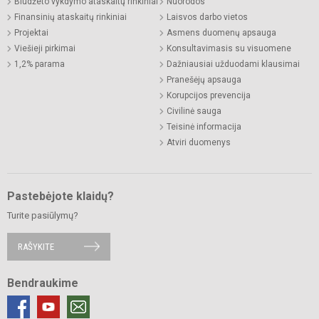
Biudžeto vykdymo ataskaitų rinkiniai
Nuorodos
Finansinių ataskaitų rinkiniai
Laisvos darbo vietos
Projektai
Asmens duomenų apsauga
Viešieji pirkimai
Konsultavimasis su visuomene
1,2% parama
Dažniausiai užduodami klausimai
Pranešėjų apsauga
Korupcijos prevencija
Civilinė sauga
Teisinė informacija
Atviri duomenys
Pastebėjote klaidų?
Turite pasiūlymų?
RAŠYKITE
Bendraukime