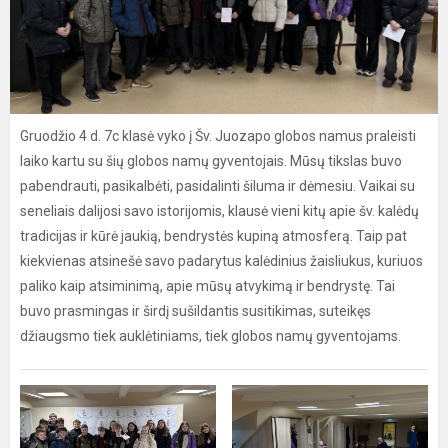
Gruodžio 4 d. 7c klasė vyko į Šv. Juozapo globos namus praleisti
laiko kartu su šių globos namų gyventojais. Mūsų tikslas buvo
pabendrauti, pasikalbėti, pasidalinti šiluma ir dėmesiu. Vaikai su
seneliais dalijosi savo istorijomis, klausė vieni kitų apie šv. kalėdų
tradicijas ir kūrė jaukią, bendrystės kupiną atmosferą. Taip pat
kiekvienas atsinešė savo padarytus kalėdinius žaisliukus, kuriuos
paliko kaip atsiminimą, apie mūsų atvykimą ir bendrystę. Tai
buvo prasmingas ir širdį sušildantis susitikimas, suteikęs
džiaugsmo tiek auklėtiniams, tiek globos namų gyventojams.