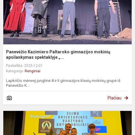
Panevėžio Kazimiero Paltaroko gimnazijos mokinių
apsilankymas spektaklyje „...
Paskelbta: 2025-12-01
Kategorija:
Renginiai
Lapkričio mėnesį jungtinė 8 ir II gimnazijos klasių mokinių grupė iš
Panevėžio K...
Plačiau
Š
o
v