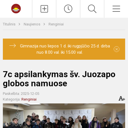
Paieška
Men
Titulinis
Naujienos
Renginiai
Gimnazija nuo liepos 1 d. iki rugpjūčio 25 d. dirba
×
nuo 8.00 val. iki 15.00 val.
7c apsilankymas šv. Juozapo
globos namuose
Paskelbta: 2025-12-05
Kategorija:
Renginiai