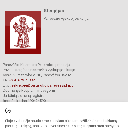
Steigėjas
Panevėžio vyskupijos kurija
Panevėžio Kazimiero Paltaroko gimnazija
Privati, steigėjas Panevėžio vyskupijos kurija
Vysk. K. Paltaroko g. 18, Panevėžys 35232
Tel.
+370 679 71332
El. p.
sekretore@paltaroko.panevezys.lm.lt
Duomenys kaupiami ir saugomi
Juridinių asmenų registre
Įmonės kodas 190424590
Šioje svetainėje naudojame slapukus siekdami užtikrinti jums teikiamų
© 2023. Panevėžio Kazimiero Paltaroko gimnazija. Visos teisės saugomos.
Kopijuoti turinį be raštiško įstaigos administracijos sutikimo griežtai draudžiama.
paslaugų kokybę, analizuoti svetainės naudojimą ir optimizuoti naršymo