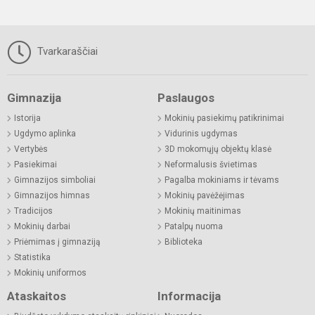
Tvarkaraščiai
Gimnazija
Paslaugos
Istorija
Mokinių pasiekimų patikrinimai
Ugdymo aplinka
Vidurinis ugdymas
Vertybės
3D mokomųjų objektų klasė
Pasiekimai
Neformalusis švietimas
Gimnazijos simboliai
Pagalba mokiniams ir tėvams
Gimnazijos himnas
Mokinių pavėžėjimas
Tradicijos
Mokinių maitinimas
Mokinių darbai
Patalpų nuoma
Priėmimas į gimnaziją
Biblioteka
Statistika
Mokinių uniformos
Ataskaitos
Informacija