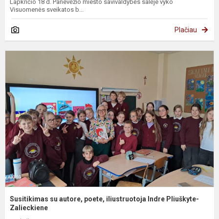
Lapkričio 18 d. Panevėžio miesto savivaldybės salėje vyko
Visuomenės sveikatos b...
Plačiau
S
s
a
p
i
I
P
Susitikimas su autore, poete, iliustruotoja Indre Pliuškyte-
Zalieckiene