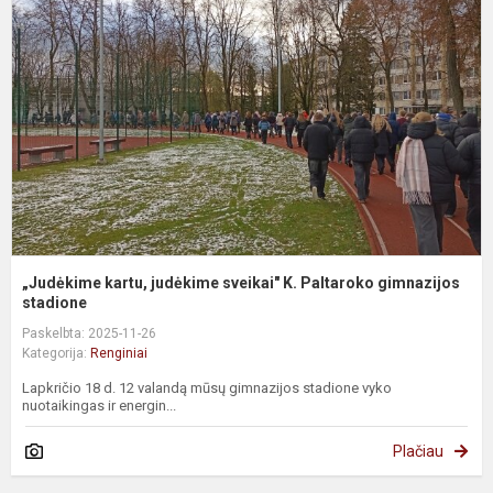
j
s
K
P
g
„Judėkime kartu, judėkime sveikai" K. Paltaroko gimnazijos
stadione
Paskelbta: 2025-11-26
Kategorija:
Renginiai
Lapkričio 18 d. 12 valandą mūsų gimnazijos stadione vyko
nuotaikingas ir energin...
Plačiau