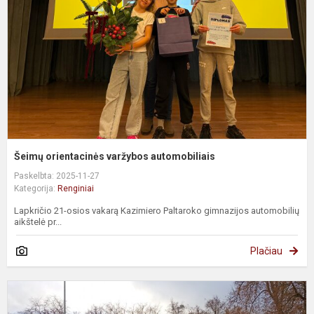
a
Šeimų orientacinės varžybos automobiliais
Paskelbta: 2025-11-27
Kategorija:
Renginiai
Lapkričio 21-osios vakarą Kazimiero Paltaroko gimnazijos automobilių
aikštelė pr...
Plačiau
„
k