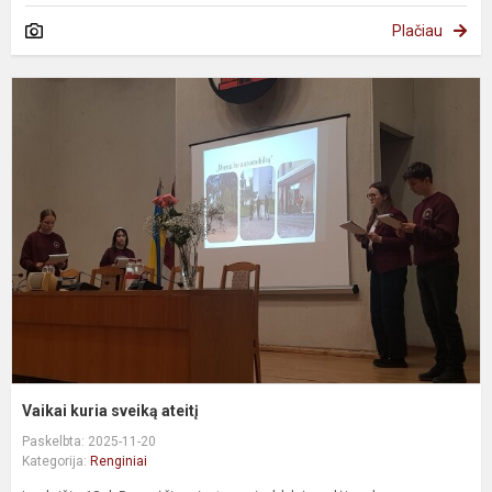
Plačiau
V
k
s
a
Vaikai kuria sveiką ateitį
Paskelbta: 2025-11-20
Kategorija:
Renginiai