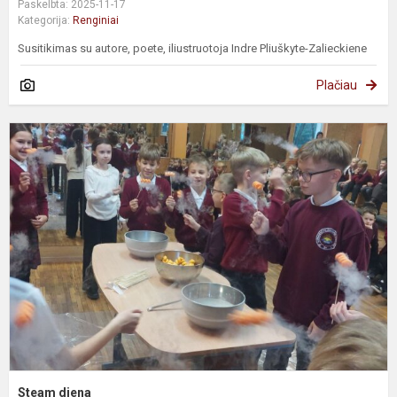
Paskelbta: 2025-11-17
Kategorija:
Renginiai
Susitikimas su autore, poete, iliustruotoja Indre Pliuškyte-Zalieckiene
Plačiau
S
d
Steam diena