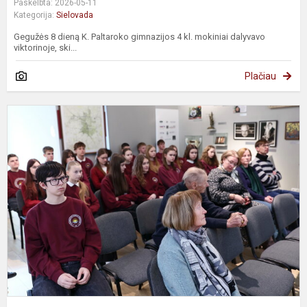
Paskelbta: 2026-05-11
Kategorija:
Sielovada
Gegužės 8 dieną K. Paltaroko gimnazijos 4 kl. mokiniai dalyvavo
viktorinoje, ski...
Plačiau
V
p
"
K
B
k
t..