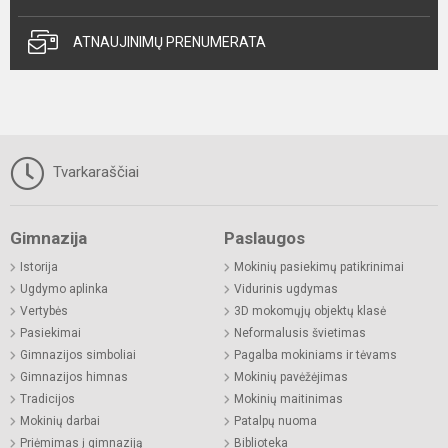
ATNAUJINIMŲ PRENUMERATA
Tvarkaraščiai
Gimnazija
Paslaugos
Istorija
Mokinių pasiekimų patikrinimai
Ugdymo aplinka
Vidurinis ugdymas
Vertybės
3D mokomųjų objektų klasė
Pasiekimai
Neformalusis švietimas
Gimnazijos simboliai
Pagalba mokiniams ir tėvams
Gimnazijos himnas
Mokinių pavėžėjimas
Tradicijos
Mokinių maitinimas
Mokinių darbai
Patalpų nuoma
Priėmimas į gimnaziją
Biblioteka