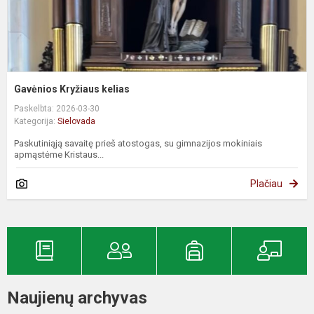
Gavėnios Kryžiaus kelias
Paskelbta: 2026-03-30
Kategorija:
Sielovada
Paskutiniąją savaitę prieš atostogas, su gimnazijos mokiniais
apmąstėme Kristaus...
Plačiau
Naujienų archyvas