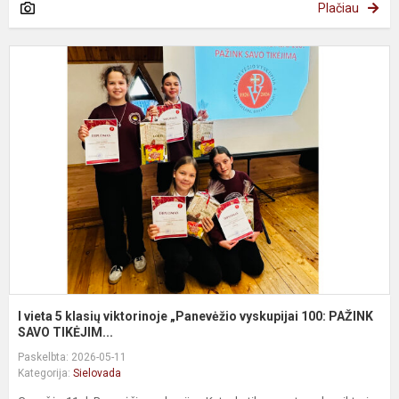
Plačiau
I
v
5
k
v
„
v
1
P
I vieta 5 klasių viktorinoje „Panevėžio vyskupijai 100: PAŽINK
SAVO TIKĖJIM...
Paskelbta: 2026-05-11
Kategorija:
Sielovada