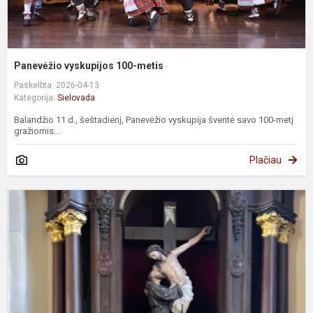
Panevėžio vyskupijos 100-metis
Paskelbta: 2026-04-13
Kategorija:
Sielovada
Balandžio 11 d., šeštadienį, Panevėžio vyskupija šventė savo 100-metį
gražiomis...
Plačiau
G
K
k