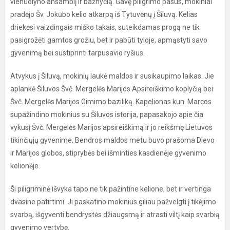
vienuolyno ansamblį ir bažnyčią. Gavę piligrimo pasus, mokiniai
pradėjo Šv. Jokūbo kelio atkarpą iš Tytuvėnų į Šiluvą. Kelias
driekėsi vaizdingais miško takais, suteikdamas progą ne tik
pasigrožėti gamtos grožiu, bet ir pabūti tyloje, apmąstyti savo
gyvenimą bei sustiprinti tarpusavio ryšius.
Atvykus į Šiluvą, mokinių laukė maldos ir susikaupimo laikas. Jie
aplankė Šiluvos Švč. Mergelės Marijos Apsireiškimo koplyčią bei
Švč. Mergelės Marijos Gimimo baziliką. Kapelionas kun. Marcos
supažindino mokinius su Šiluvos istorija, papasakojo apie čia
vykusį Švč. Mergelės Marijos apsireiškimą ir jo reikšmę Lietuvos
tikinčiųjų gyvenime. Bendros maldos metu buvo prašoma Dievo
ir Marijos globos, stiprybės bei išminties kasdienėje gyvenimo
kelionėje.
Ši piligriminė išvyka tapo ne tik pažintine kelione, bet ir vertinga
dvasine patirtimi. Ji paskatino mokinius giliau pažvelgti į tikėjimo
svarbą, išgyventi bendrystės džiaugsmą ir atrasti viltį kaip svarbią
gyvenimo vertybę.