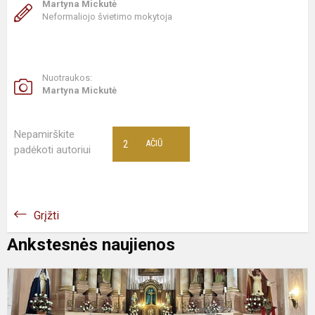
Martyna Mickutė
Neformaliojo švietimo mokytoja
Nuotraukos:
Martyna Mickutė
Nepamirškite
2
AČIŪ
padėkoti autoriui
Grįžti
Ankstesnės naujienos
K
v
d