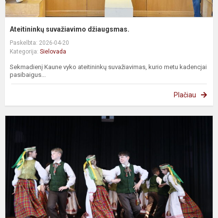
Ateitininkų suvažiavimo džiaugsmas.
Paskelbta: 2026-04-20
Kategorija:
Sielovada
Sekmadienį Kaune vyko ateitininkų suvažiavimas, kurio metu kadencjai
pasibaigus...
Plačiau
P
v
1
m