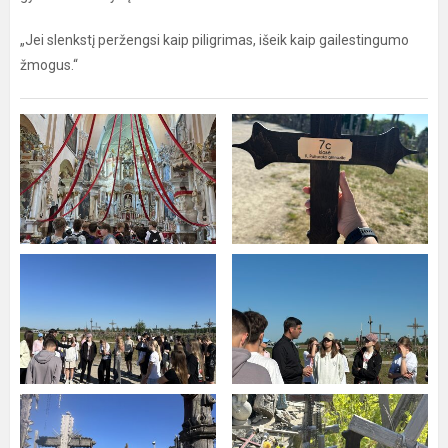
„Jei slenkstį peržengsi kaip piligrimas, išeik kaip gailestingumo
žmogus.“