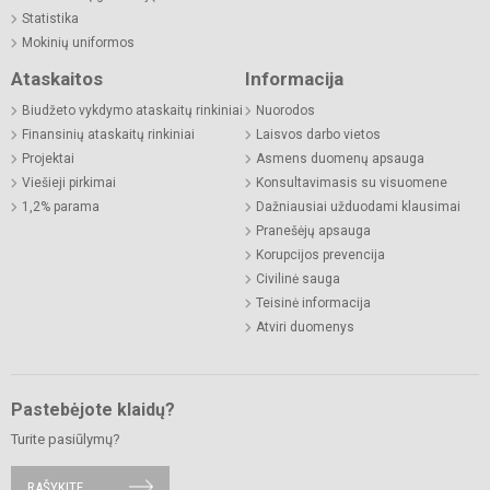
Statistika
Mokinių uniformos
Ataskaitos
Informacija
Biudžeto vykdymo ataskaitų rinkiniai
Nuorodos
Finansinių ataskaitų rinkiniai
Laisvos darbo vietos
Projektai
Asmens duomenų apsauga
Viešieji pirkimai
Konsultavimasis su visuomene
1,2% parama
Dažniausiai užduodami klausimai
Pranešėjų apsauga
Korupcijos prevencija
Civilinė sauga
Teisinė informacija
Atviri duomenys
Pastebėjote klaidų?
Turite pasiūlymų?
RAŠYKITE