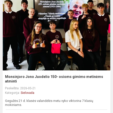
M
J
J
1
o
g
m
a
Monsinjoro Jono Juodelio 150- osioms gimimo metinėms
atminti
Paskelbta: 2026-05-21
Kategorija:
Sielovada
Gegužės 21 d. klasės valandėlės metu vyko viktorina 7 klasių
mokiniams.