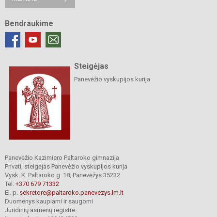
Bendraukime
Steigėjas
Panevėžio vyskupijos kurija
Panevėžio Kazimiero Paltaroko gimnazija
Privati, steigėjas Panevėžio vyskupijos kurija
Vysk. K. Paltaroko g. 18, Panevėžys 35232
Tel.
+370 679 71332
El. p.
sekretore@paltaroko.panevezys.lm.lt
Duomenys kaupiami ir saugomi
Juridinių asmenų registre