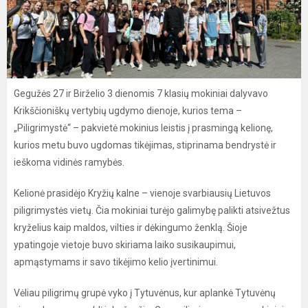
Gegužės 27 ir Birželio 3 dienomis 7 klasių mokiniai dalyvavo
Krikščioniškų vertybių ugdymo dienoje, kurios tema –
„Piligrimystė“ – pakvietė mokinius leistis į prasmingą kelionę,
kurios metu buvo ugdomas tikėjimas, stiprinama bendrystė ir
ieškoma vidinės ramybės.
Kelionė prasidėjo Kryžių kalne – vienoje svarbiausių Lietuvos
piligrimystės vietų. Čia mokiniai turėjo galimybę palikti atsivežtus
kryželius kaip maldos, vilties ir dėkingumo ženklą. Šioje
ypatingoje vietoje buvo skiriama laiko susikaupimui,
apmąstymams ir savo tikėjimo kelio įvertinimui.
Vėliau piligrimų grupė vyko į Tytuvėnus, kur aplankė Tytuvėnų