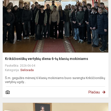
6
t
k
m
Krikščioniškų vertybių diena 6-tų klasių mokiniams
Paskelbta: 2026-06-04
Kategorija:
Sielovada
Š.m. gegužės mėnesį 6 klasių mokiniams buvo surengta Krikščioniškų
vertybių ugdy...
Plačiau
Š