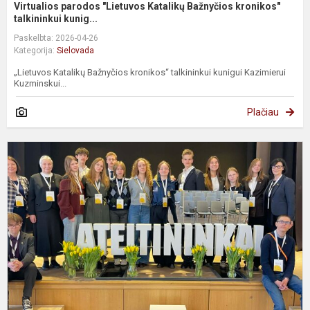
Virtualios parodos "Lietuvos Katalikų Bažnyčios kronikos"
talkininkui kunig...
Paskelbta: 2026-04-26
Kategorija:
Sielovada
„Lietuvos Katalikų Bažnyčios kronikos“ talkininkui kunigui Kazimierui
Kuzminskui...
Plačiau
A
s
d