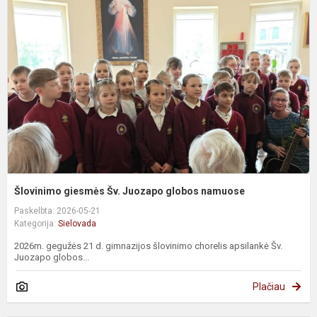
g
Š
J
g
n
Šlovinimo giesmės Šv. Juozapo globos namuose
Paskelbta: 2026-05-21
Kategorija:
Sielovada
2026m. gegužės 21 d. gimnazijos šlovinimo chorelis apsilankė Šv.
Juozapo globos...
Plačiau