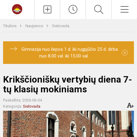
Paieška
Men
Titulinis
Naujienos
Sielovada
Gimnazija nuo liepos 1 d. iki rugpjūčio 25 d. dirba
×
nuo 8.00 val. iki 15.00 val.
Krikščioniškų vertybių diena 7-
tų klasių mokiniams
Paskelbta: 2026-06-04
Kategorija:
Sielovada