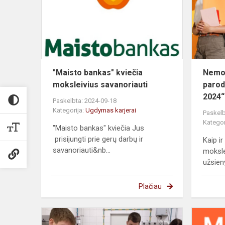
moksleivius
savanoriauti
"Maisto bankas" kviečia
Nemok
moksleivius savanoriauti
parod
2024“
Paskelbta: 2024-09-18
Kategorija:
Ugdymas karjerai
Paskelb
Kategor
"Maisto bankas" kviečia Jus
prisijungti prie gerų darbų ir
Kaip i
savanoriauti&nb...
moksle
užsien
Plačiau
Norvegijos
ir