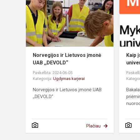
Lietuvos
įmonė
UAB
,,DEVOLD“
Norvegijos ir Lietuvos įmonė
Kaip 
UAB ,,DEVOLD“
unive
Paskelbta: 2024-06-05
Paskelb
Kategorija:
Ugdymas karjerai
Kategor
Norvegijos ir Lietuvos įmonė UAB
Bakala
,,DEVOLD“
priėmi
nuorod
Plačiau