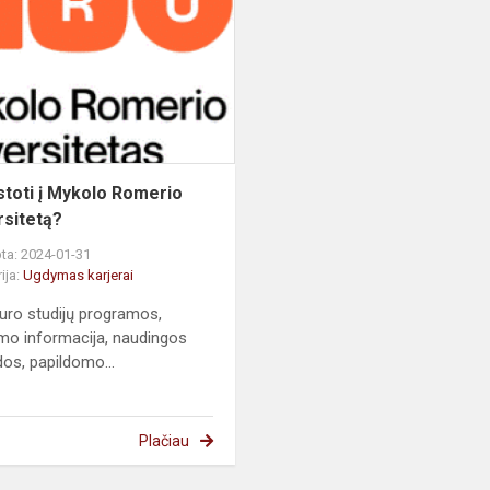
į
Mykolo
Romerio
universitetą?
įstoti į Mykolo Romerio
rsitetą?
ta: 2024-01-31
ija:
Ugdymas karjerai
uro studijų programos,
mo informacija, naudingos
os, papildomo...
Plačiau