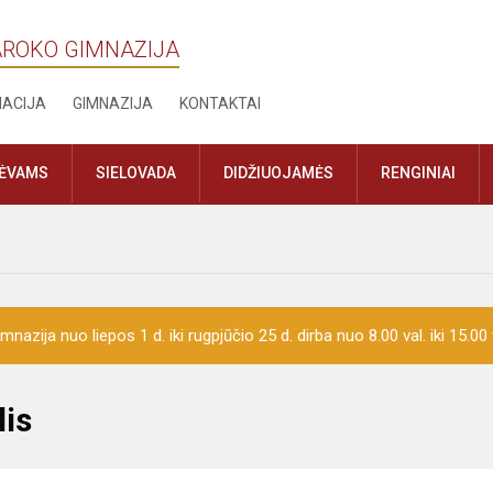
AROKO GIMNAZIJA
MACIJA
GIMNAZIJA
KONTAKTAI
TĖVAMS
SIELOVADA
DIDŽIUOJAMĖS
RENGINIAI
mnazija nuo liepos 1 d. iki rugpjūčio 25 d. dirba nuo 8.00 val. iki 15.00 
lis