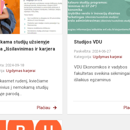
paroda
„Išsilavinimas
ir
karjera...
ama studijų užsienyje
Studijos VDU
a „Išsilavinimas ir karjera
Paskelbta: 2024-06-27
Kategorija:
Ugdymas karjerai
ta: 2024-09-18
VDU Ekonomikos ir vadybos
ija:
Ugdymas karjerai
fakultetas sveikina sėkmingai
išlaikius egzaminus
r kasmet rudenį, kviečiame
ivius į nemokamą studijų
yje parodą...
Plačiau
Pla
Kaip
įstoti