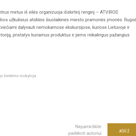
us metus iš eilės organizuoja išskirtinį renginį – ATVIROS
 užkulisius atskleis šiuolaikinės miesto pramonės įmonės. Rugsė
kviečiami dalyvauti nemokamose ekskursijose, kuriose Lietuvoje ir
riją, pristatys kuriamus produktus ir jiems reikalingus pažangius
ojo švietimo mokytoja
Nepamirškite
2
AČIŪ
padėkoti autoriui