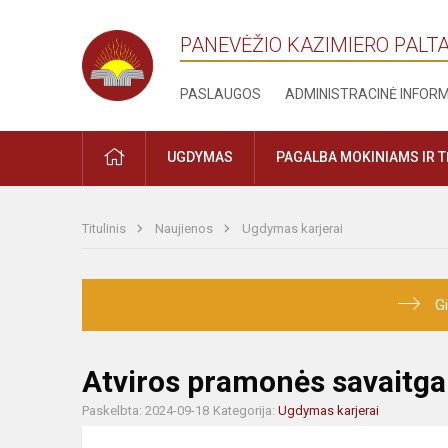
PANEVĖŽIO KAZIMIERO PALT
PASLAUGOS
ADMINISTRACINĖ INFOR
PRADŽIA
UGDYMAS
PAGALBA MOKINIAMS IR 
Titulinis
Naujienos
Ugdymas karjerai
Gi
Atviros pramonės savaitga
Paskelbta: 2024-09-18
Kategorija:
Ugdymas karjerai