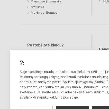
Priėmimas į gimnaziją
Bibl
Statistika
Mokinių uniformos
Pastebėjote klaidų?
Bend
Turite pasiūlymų?
RAŠYKITE
Šioje svetainėje naudojame slapukus siekdami užtikrinti j
teikiamų paslaugų kokybę, analizuoti svetainės naudojimą 
optimizuoti naršymo patirtį. Spustelėję mygtuką „Sutinku“,
patvirtinate, kad sutinkate su visų slapukų naudojimu šioje
© 2023. Panevėžio Kazimiero Paltaroko gimnazija. Visos teisės
svetainėje. Jei norite atšaukti arba pakeisti savo sutikimu
saugomos.
apsilankyti
slapukų valdymo puslapyje
.
Kopijuoti turinį be raštiško įstaigos administracijos sutikimo griežtai
draudžiama.