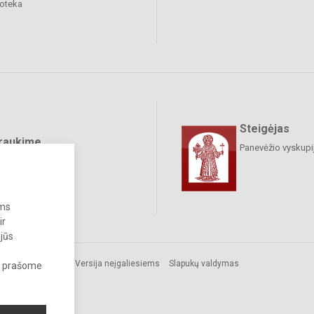
ioteka
Steigėjas
raukime
Panevėžio vyskupij
ums
ir
 jūs
Versija neįgaliesiems
Slapukų valdymas
s, prašome