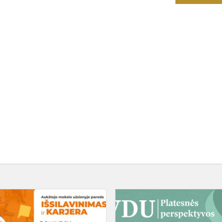
Nemokama
studijų
užsienyje