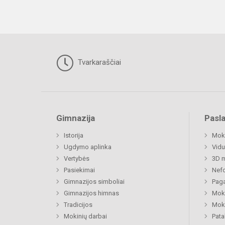
Tvarkaraščiai
Gimnazija
Pasl
Istorija
Moki
Ugdymo aplinka
Vidu
Vertybės
3D m
Pasiekimai
Nefo
Gimnazijos simboliai
Paga
Gimnazijos himnas
Moki
Tradicijos
Moki
Mokinių darbai
Pat