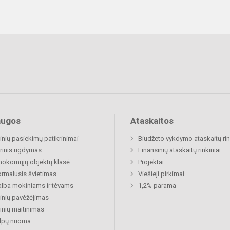
augos
Ataskaitos
nių pasiekimų patikrinimai
Biudžeto vykdymo ataskaitų rin
rinis ugdymas
Finansinių ataskaitų rinkiniai
okomųjų objektų klasė
Projektai
rmalusis švietimas
Viešieji pirkimai
lba mokiniams ir tėvams
1,2% parama
nių pavėžėjimas
nių maitinimas
alpų nuoma