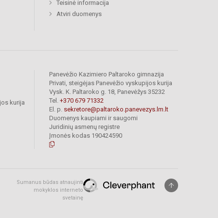
Teisinė informacija
Atviri duomenys
Panevėžio Kazimiero Paltaroko gimnazija
Privati, steigėjas Panevėžio vyskupijos kurija
Vysk. K. Paltaroko g. 18, Panevėžys 35232
Tel.
+370 679 71332
os kurija
El. p.
sekretore@paltaroko.panevezys.lm.lt
Duomenys kaupiami ir saugomi
Juridinių asmenų registre
Įmonės kodas 190424590
Sumanus būdas atnaujinti
mokyklos interneto
svetainę