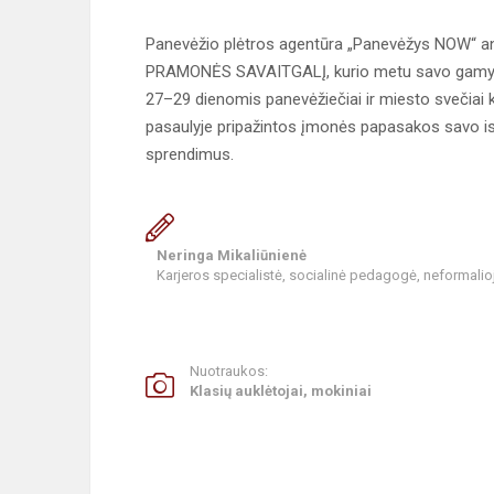
Panevėžio plėtros agentūra „Panevėžys NOW“ antr
PRAMONĖS SAVAITGALĮ, kurio metu savo gamybos
27–29 dienomis panevėžiečiai ir miesto svečiai 
pasaulyje pripažintos įmonės papasakos savo isto
sprendimus.
Neringa Mikaliūnienė
Karjeros specialistė, socialinė pedagogė, neformali
Nuotraukos:
Klasių auklėtojai, mokiniai