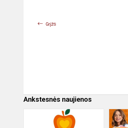
Grįžti
Ankstesnės naujienos
"Maisto
bankas"
kviečia