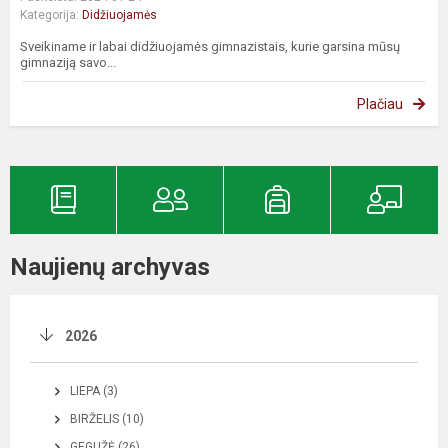
Kategorija:
Didžiuojamės
Sveikiname ir labai didžiuojamės gimnazistais, kurie garsina mūsų
gimnaziją savo...
Plačiau
Naujienų archyvas
2026
LIEPA (3)
BIRŽELIS (10)
GEGUŽĖ (26)