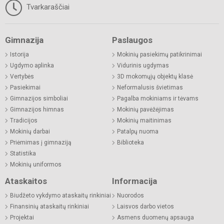
Tvarkaraščiai
Gimnazija
Paslaugos
Istorija
Mokinių pasiekimų patikrinimai
Ugdymo aplinka
Vidurinis ugdymas
Vertybės
3D mokomųjų objektų klasė
Pasiekimai
Neformalusis švietimas
Gimnazijos simboliai
Pagalba mokiniams ir tėvams
Gimnazijos himnas
Mokinių pavėžėjimas
Tradicijos
Mokinių maitinimas
Mokinių darbai
Patalpų nuoma
Priėmimas į gimnaziją
Biblioteka
Statistika
Mokinių uniformos
Ataskaitos
Informacija
Biudžeto vykdymo ataskaitų rinkiniai
Nuorodos
Finansinių ataskaitų rinkiniai
Laisvos darbo vietos
Projektai
Asmens duomenų apsauga