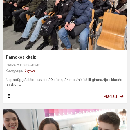
Pamokos kitaip
Paskelbta: 2026-02-01
Kategorija:
Išvykos
Nepabūgę šalčio, sausio 29 dieną, 24 mokiniai iš III gimnazijos klasės
išvyko į...
Plačiau
,
P
2