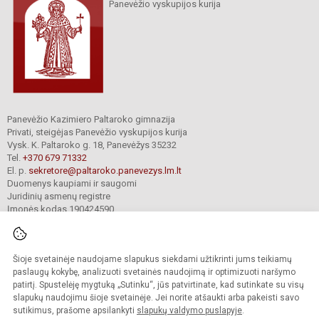
Panevėžio vyskupijos kurija
Panevėžio Kazimiero Paltaroko gimnazija
Privati, steigėjas Panevėžio vyskupijos kurija
Vysk. K. Paltaroko g. 18, Panevėžys 35232
Tel.
+370 679 71332
El. p.
sekretore@paltaroko.panevezys.lm.lt
Duomenys kaupiami ir saugomi
Juridinių asmenų registre
Įmonės kodas 190424590
Šioje svetainėje naudojame slapukus siekdami užtikrinti jums teikiamų
© 2023. Panevėžio Kazimiero Paltaroko gimnazija. Visos teisės saugomos.
Kopijuoti turinį be raštiško įstaigos administracijos sutikimo griežtai draudžiama.
paslaugų kokybę, analizuoti svetainės naudojimą ir optimizuoti naršymo
patirtį. Spustelėję mygtuką „Sutinku“, jūs patvirtinate, kad sutinkate su visų
Versija neįgaliesiems
Slapukų valdymas
slapukų naudojimu šioje svetainėje. Jei norite atšaukti arba pakeisti savo
sutikimus, prašome apsilankyti
slapukų valdymo puslapyje
.
Sumanus būdas atnaujinti