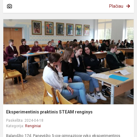
Plačiau
E
p
S
r
Eksperimentinis praktinis STEAM renginys
Paskelbta: 2024-04-18
Kategorija:
Renginiai
Balandžio 17d. Panevėžio 5-oje gimnazijoje vyko eksperimentinis