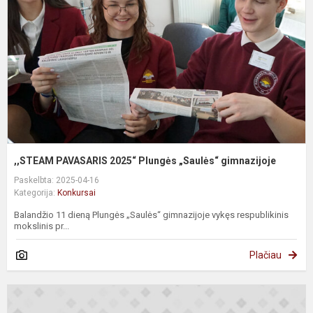
P
„
g
,,STEAM PAVASARIS 2025“ Plungės „Saulės“ gimnazijoje
Paskelbta: 2025-04-16
Kategorija:
Konkursai
Balandžio 11 dieną Plungės „Saulės“ gimnazijoje vykęs respublikinis
mokslinis pr...
Plačiau
D
ir