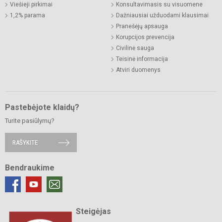
Viešieji pirkimai
Konsultavimasis su visuomene
1,2% parama
Dažniausiai užduodami klausimai
Pranešėjų apsauga
Korupcijos prevencija
Civilinė sauga
Teisinė informacija
Atviri duomenys
Pastebėjote klaidų?
Turite pasiūlymų?
RAŠYKITE
Bendraukime
Steigėjas