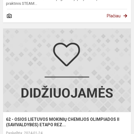
praktinis STEAM...
Plačiau
6
-
O
L
M
C
O
II
(
62 - OSIOS LIETUVOS MOKINIŲ CHEMIJOS OLIMPIADOS II
(SAVIVALDYBĖS) ETAPO REZ...
Paskelbta: 2024-01-24