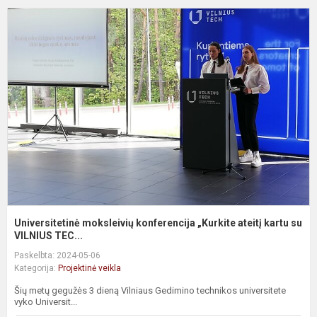
U
m
k
„
a
ka
Universitetinė moksleivių konferencija „Kurkite ateitį kartu su
VILNIUS TEC...
Paskelbta: 2024-05-06
Kategorija:
Projektinė veikla
Šių metų gegužės 3 dieną Vilniaus Gedimino technikos universitete
vyko Universit...