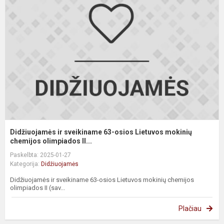
s
6
o
L
m
c
Didžiuojamės ir sveikiname 63-osios Lietuvos mokinių
chemijos olimpiados II...
Paskelbta: 2025-01-27
Kategorija:
Didžiuojamės
Didžiuojamės ir sveikiname 63-osios Lietuvos mokinių chemijos
olimpiados II (sav...
Plačiau