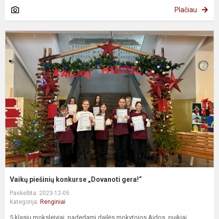
Plačiau
V
p
k
„
g
Vaikų piešinių konkurse „Dovanoti gera!“
Paskelbta: 2023-12-05
Kategorija:
Renginiai
5 klasių moksleiviai, padedami dailės mokytojos Aidos, puikiai