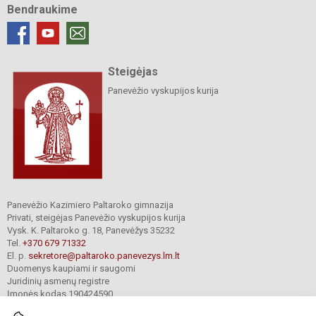
Bendraukime
Steigėjas
Panevėžio vyskupijos kurija
Panevėžio Kazimiero Paltaroko gimnazija
Privati, steigėjas Panevėžio vyskupijos kurija
Vysk. K. Paltaroko g. 18, Panevėžys 35232
Tel.
+370 679 71332
El. p.
sekretore@paltaroko.panevezys.lm.lt
Duomenys kaupiami ir saugomi
Juridinių asmenų registre
Įmonės kodas 190424590