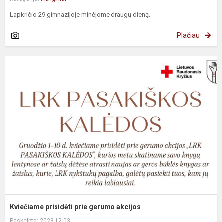
Lapkričio 29 gimnazijoje minėjome draugų dieną.
Plačiau
K
p
p
g
a
Kviečiame prisidėti prie gerumo akcijos
Paskelbta: 2023-12-03