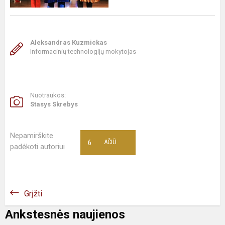
Aleksandras Kuzmickas
Informacinių technologijų mokytojas
Nuotraukos:
Stasys Skrebys
Nepamirškite
6
AČIŪ
padėkoti autoriui
Grįžti
Ankstesnės naujienos