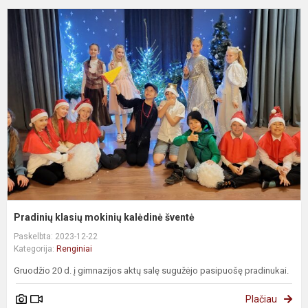
P
k
m
k
š
Pradinių klasių mokinių kalėdinė šventė
Paskelbta: 2023-12-22
Kategorija:
Renginiai
Gruodžio 20 d. į gimnazijos aktų salę sugužėjo pasipuošę pradinukai.
Plačiau