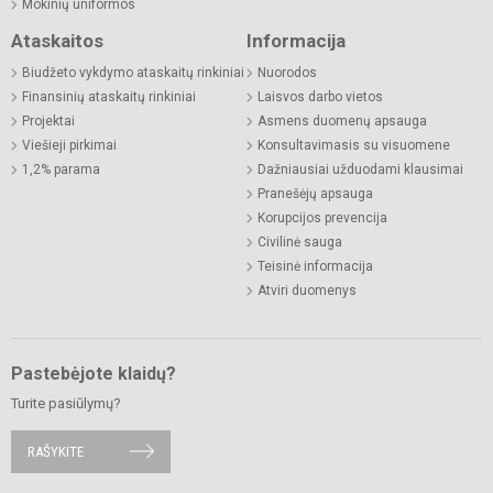
Mokinių uniformos
Ataskaitos
Informacija
Biudžeto vykdymo ataskaitų rinkiniai
Nuorodos
Finansinių ataskaitų rinkiniai
Laisvos darbo vietos
Projektai
Asmens duomenų apsauga
Viešieji pirkimai
Konsultavimasis su visuomene
1,2% parama
Dažniausiai užduodami klausimai
Pranešėjų apsauga
Korupcijos prevencija
Civilinė sauga
Teisinė informacija
Atviri duomenys
Pastebėjote klaidų?
Turite pasiūlymų?
RAŠYKITE