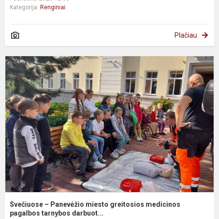
Kategorija:
Renginiai
Plačiau
S
–
P
m
g
m
p
Svečiuose – Panevėžio miesto greitosios medicinos
pagalbos tarnybos darbuot...