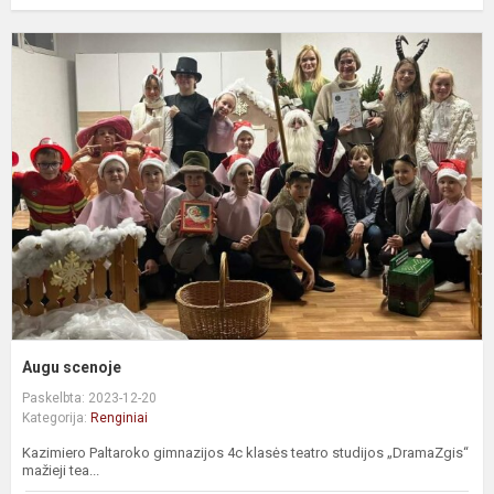
A
s
Augu scenoje
Paskelbta: 2023-12-20
Kategorija:
Renginiai
Kazimiero Paltaroko gimnazijos 4c klasės teatro studijos „DramaZgis“
mažieji tea...