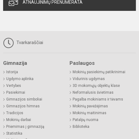
ATNAUJINIMŲ PRENUMERATA
Tvarkaraščiai
Gimnazija
Paslaugos
Istorija
Mokinių pasiekimų patikrinimai
Ugdymo aplinka
Vidurinis ugdymas
Vertybės
3D mokomųjų objektų klasė
Pasiekimai
Neformalusis švietimas
Gimnazijos simboliai
Pagalba mokiniams ir tėvams
Gimnazijos himnas
Mokinių pavėžėjimas
Tradicijos
Mokinių maitinimas
Mokinių darbai
Patalpų nuoma
Priėmimas į gimnaziją
Biblioteka
Statistika