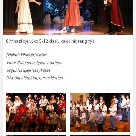
Gimnazijoje vyko 5-12 klasių kalėdinis renginys.
Įžiebkit kibirkštį vilties
Vidur Kalėdinės tylios nakties,
Tegul Naujieji nešykštės
Džiugių akimirkų, geros kloties.