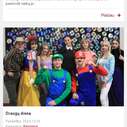
pasirodė vaikų pi...
Plačiau
D
d
Draugų diena
Paskelbta: 2023-12-03
Kategorija:
Renginiai