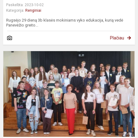
Paskelbta: 2023-10-02
Kategorija:
Renginiai
Rugsėjo 29 dieną 3b klasės mokiniams vyko edukacija, kurią vedė
Panevėžio greito...
Plačiau
P
m
m
8
k
m
v
„