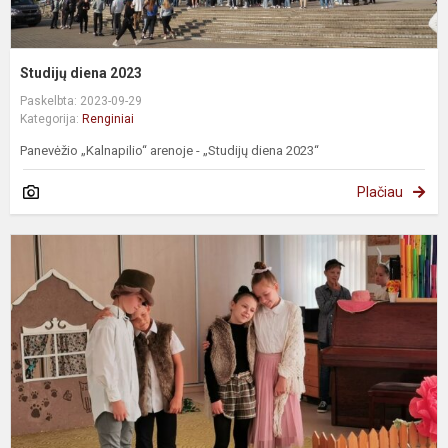
Studijų diena 2023
Paskelbta: 2023-09-29
Kategorija:
Renginiai
Panevėžio „Kalnapilio“ arenoje - „Studijų diena 2023“
Plačiau
T
s
„
a
p
s
„
t..