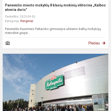
Panevėžio miesto mokyklų 8 klasių mokinių viktorina „Kalbos
atveria duris”
Paskelbta: 2023-09-30
Kategorija:
Renginiai
Panevėžio Kazimiero Paltaroko gimnazijos užsienio kalbų mokytojų
metodinė grupė...
Plačiau
S
d
2