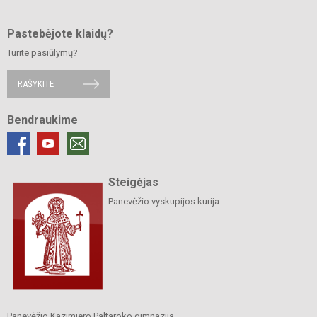
Pastebėjote klaidų?
Turite pasiūlymų?
RAŠYKITE
Bendraukime
Steigėjas
Panevėžio vyskupijos kurija
Panevėžio Kazimiero Paltaroko gimnazija