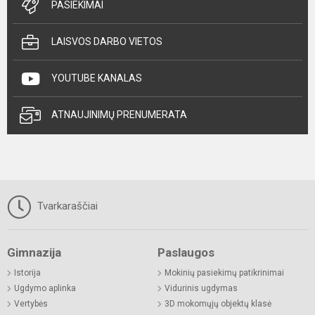
PASIEKIMAI
LAISVOS DARBO VIETOS
YOUTUBE KANALAS
ATNAUJINIMŲ PRENUMERATA
Tvarkaraščiai
Gimnazija
Paslaugos
Istorija
Mokinių pasiekimų patikrinimai
Ugdymo aplinka
Vidurinis ugdymas
Vertybės
3D mokomųjų objektų klasė