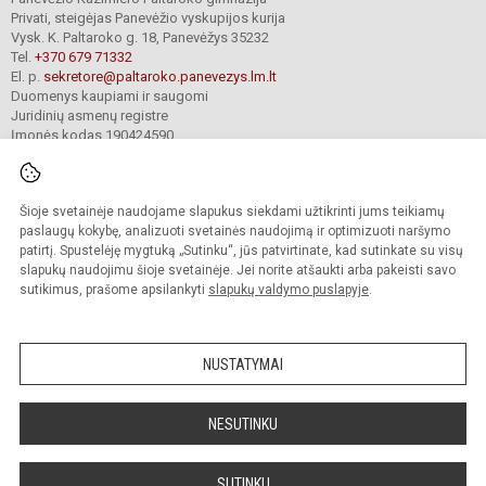
Privati, steigėjas Panevėžio vyskupijos kurija
Vysk. K. Paltaroko g. 18, Panevėžys 35232
Tel.
+370 679 71332
El. p.
sekretore@paltaroko.panevezys.lm.lt
Duomenys kaupiami ir saugomi
Juridinių asmenų registre
Įmonės kodas 190424590
Šioje svetainėje naudojame slapukus siekdami užtikrinti jums teikiamų
© 2023. Panevėžio Kazimiero Paltaroko gimnazija. Visos teisės saugomos.
Kopijuoti turinį be raštiško įstaigos administracijos sutikimo griežtai draudžiama.
paslaugų kokybę, analizuoti svetainės naudojimą ir optimizuoti naršymo
patirtį. Spustelėję mygtuką „Sutinku“, jūs patvirtinate, kad sutinkate su visų
Versija neįgaliesiems
Slapukų valdymas
slapukų naudojimu šioje svetainėje. Jei norite atšaukti arba pakeisti savo
sutikimus, prašome apsilankyti
slapukų valdymo puslapyje
.
Sumanus būdas atnaujinti
mokyklos interneto
svetainę
NUSTATYMAI
NESUTINKU
SUTINKU