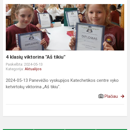
4
klasių
viktorina
"Aš
tikiu"
4 klasių viktorina "Aš tikiu"
Paskelbta: 2024-05-13
Kategorija:
Aktualijos
2024-05-13 Panevėžio vyskupijos Katechetikos centre vyko
ketvirtokų viktorina „Aš tikiu".
Plačiau