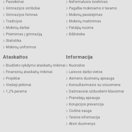
Pasiekimai
Neformalusis švietimas
Gimnazijos simboliai
Pagalba mokiniams ir tėvams
Gimnazijos himnas
Mokinių pavėžėjimas
Tradicijos
Mokinių maitinimas
Mokinių darbai
Patalpų nuoma
Priėmimas į gimnaziją
Biblioteka
Statistika
Mokinių uniformos
Ataskaitos
Informacija
Biudžeto vykdymo ataskaitų rinkiniai
Nuorodos
Finansinių ataskaitų rinkiniai
Laisvos darbo vietos
Projektai
Asmens duomenų apsauga
Viešieji pirkimai
Konsultavimasis su visuomene
1,2% parama
Dažniausiai užduodami klausimai
Pranešėjų apsauga
Korupcijos prevencija
Civilinė sauga
Teisinė informacija
Atviri duomenys