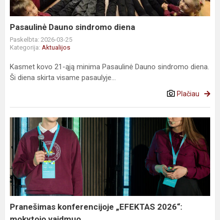
Pasaulinė Dauno sindromo diena
Paskelbta: 2026-03-25
Kategorija:
Aktualijos
Kasmet kovo 21-ąją minima Pasaulinė Dauno sindromo diena.
Ši diena skirta visame pasaulyje...
Plačiau
Pranešimas
konferencijoje
„EFEKTAS
2026“:
mokytojo
vaidmuo...
Pranešimas konferencijoje „EFEKTAS 2026“:
mokytojo vaidmuo...