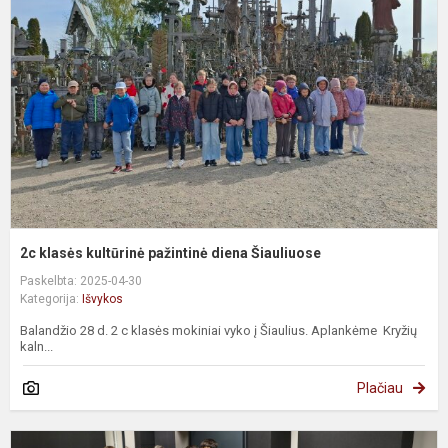
k
p
d
Š
2c klasės kultūrinė pažintinė diena Šiauliuose
Paskelbta: 2025-04-30
Kategorija:
Išvykos
Balandžio 28 d. 2 c klasės mokiniai vyko į Šiaulius. Aplankėme Kryžių
kaln...
Plačiau
V