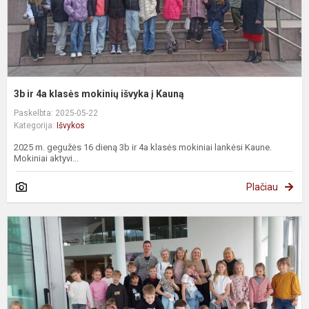
K
3b ir 4a klasės mokinių išvyka į Kauną
Paskelbta: 2025-05-22
Kategorija:
Išvykos
2025 m. gegužės 16 dieną 3b ir 4a klasės mokiniai lankėsi Kaune.
Mokiniai aktyvi...
Plačiau
E
M
s