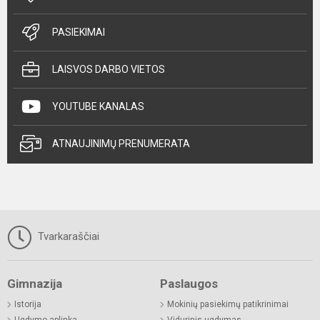
PASIEKIMAI
LAISVOS DARBO VIETOS
YOUTUBE KANALAS
ATNAUJINIMŲ PRENUMERATA
Tvarkaraščiai
Gimnazija
Paslaugos
Istorija
Mokinių pasiekimų patikrinimai
Ugdymo aplinka
Vidurinis ugdymas