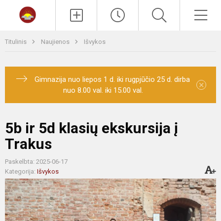
Paieška
Men
Titulinis
Naujienos
Išvykos
Gimnazija nuo liepos 1 d. iki rugpjūčio 25 d. dirba
×
nuo 8.00 val. iki 15.00 val.
5b ir 5d klasių ekskursija į
Trakus
Paskelbta: 2025-06-17
Kategorija:
Išvykos