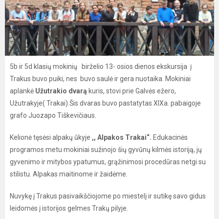
5b ir 5d klasių mokinių birželio 13- osios dienos ekskursija į
Trakus buvo puiki, nes buvo saulė ir gera nuotaika. Mokiniai
aplankė
Užutrakio dvarą
kuris, stovi prie Galvės ežero,
Užutrakyje( Trakai).Šis dvaras buvo pastatytas XIXa. pabaigoje
grafo Juozapo Tiškevičiaus.
Kelionė tęsėsi alpakų ūkyje
,, Alpakos Trakai“.
Edukacinės
programos metu mokiniai sužinojo šių gyvūnų kilmės istoriją, jų
gyvenimo ir mitybos ypatumus, grąžinimosi procedūras netgi su
stilistu. Alpakas maitinome ir žaidėme.
Nuvykę į Trakus pasivaikščiojome po miestelį ir sutikę savo gidus
leidomės į istorijos gelmes Trakų pilyje.