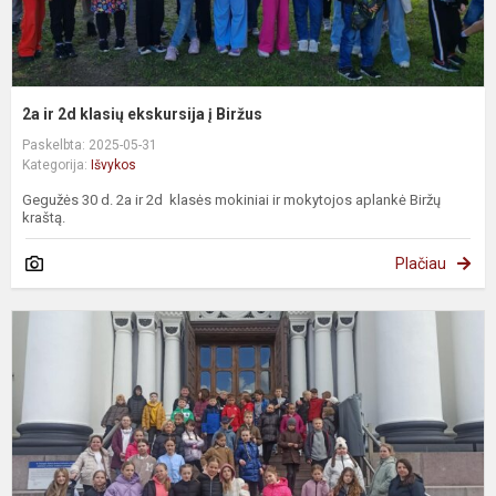
2a ir 2d klasių ekskursija į Biržus
Paskelbta: 2025-05-31
Kategorija:
Išvykos
Gegužės 30 d. 2a ir 2d klasės mokiniai ir mokytojos aplankė Biržų
kraštą.
Plačiau
3
ir
4
k
m
i
į