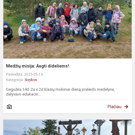
Medžių misija: Augti dideliems!
Paskelbta: 2025-05-14
Kategorija:
Išvykos
Gegužės 14d. 2a ir 2d klasių mokiniai dieną praleido medelyne,
dalyvavo edukacin...
Plačiau
2
k