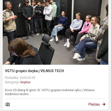
g
i
į
V
T
VGTU grupės išvyka į VILNIUS TECH
Paskelbta: 2025-03-28
Kategorija:
Išvykos
Kovo 25 dieną III gimn. kl. VGTU grupės mokiniai vyko į Vilniaus
Gedimino techni...
Plačiau