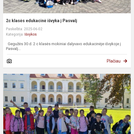
2c klasės edukacinė išvyka į Pasvalį
Paskelbta: 2025-06-02
Kategorija:
Išvykos
Gegužės 30 d. 2 c klasės mokiniai dalyvavo edukacinėje išvykoje į
Pasvalį...
Plačiau
2
ir
2
k
e
į
B