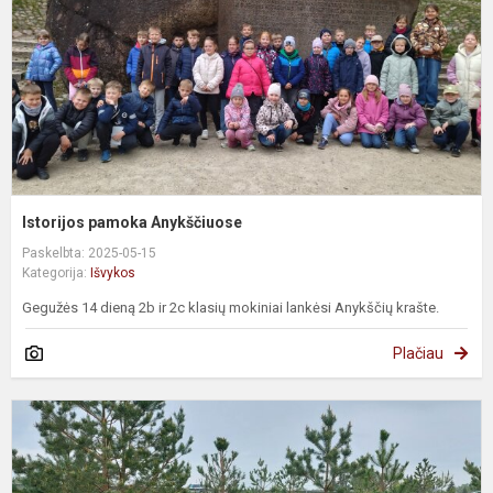
Istorijos pamoka Anykščiuose
Paskelbta: 2025-05-15
Kategorija:
Išvykos
Gegužės 14 dieną 2b ir 2c klasių mokiniai lankėsi Anykščių krašte.
Plačiau
M
m
A
d