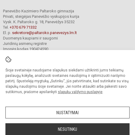
Panevėžio Kazimiero Paltaroko gimnazija
Privati, steigėjas Panevėžio vyskupijos kurija
Vysk. K. Paltaroko g. 18, Panevėžys 35232
Tel.
+370 679 71332
El. p.
sekretore@paltaroko.panevezys.lm.lt
Duomenys kaupiami ir saugomi
Juridinių asmenų registre
Įmonės kodas 190424590
Šioje svetainėje naudojame slapukus siekdami užtikrinti jums teikiamų
© 2023. Panevėžio Kazimiero Paltaroko gimnazija. Visos teisės saugomos.
Kopijuoti turinį be raštiško įstaigos administracijos sutikimo griežtai draudžiama.
paslaugų kokybę, analizuoti svetainės naudojimą ir optimizuoti naršymo
patirtį. Spustelėję mygtuką „Sutinku“, jūs patvirtinate, kad sutinkate su visų
Versija neįgaliesiems
Slapukų valdymas
slapukų naudojimu šioje svetainėje. Jei norite atšaukti arba pakeisti savo
sutikimus, prašome apsilankyti
slapukų valdymo puslapyje
.
Sumanus būdas atnaujinti
mokyklos interneto
svetainę
NUSTATYMAI
NESUTINKU