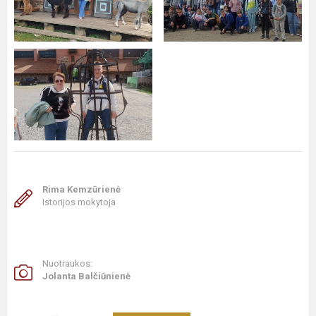
Rima Kemzūrienė
Istorijos mokytoja
Nuotraukos:
Jolanta Balčiūnienė