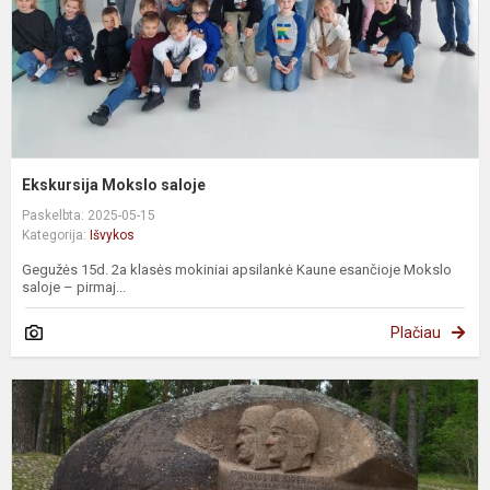
Ekskursija Mokslo saloje
Paskelbta: 2025-05-15
Kategorija:
Išvykos
Gegužės 15d. 2a klasės mokiniai apsilankė Kaune esančioje Mokslo
saloje – pirmaj...
Plačiau
I
p
A