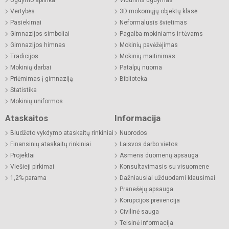
Vertybės
3D mokomųjų objektų klasė
Pasiekimai
Neformalusis švietimas
Gimnazijos simboliai
Pagalba mokiniams ir tėvams
Gimnazijos himnas
Mokinių pavėžėjimas
Tradicijos
Mokinių maitinimas
Mokinių darbai
Patalpų nuoma
Priėmimas į gimnaziją
Biblioteka
Statistika
Mokinių uniformos
Ataskaitos
Informacija
Biudžeto vykdymo ataskaitų rinkiniai
Nuorodos
Finansinių ataskaitų rinkiniai
Laisvos darbo vietos
Projektai
Asmens duomenų apsauga
Viešieji pirkimai
Konsultavimasis su visuomene
1,2% parama
Dažniausiai užduodami klausimai
Pranešėjų apsauga
Korupcijos prevencija
Civilinė sauga
Teisinė informacija