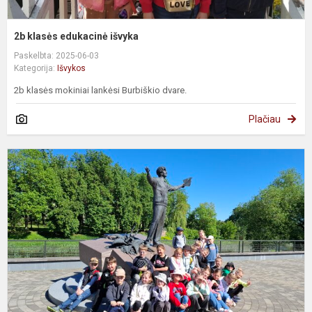
2b klasės edukacinė išvyka
Paskelbta: 2025-06-03
Kategorija:
Išvykos
2b klasės mokiniai lankėsi Burbiškio dvare.
Plačiau
2
k
e
i
į
P